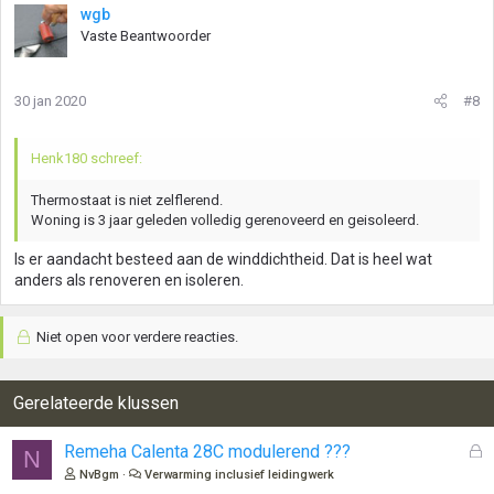
wgb
Vaste Beantwoorder
30 jan 2020
#8
Henk180 schreef:
Thermostaat is niet zelflerend.
Woning is 3 jaar geleden volledig gerenoveerd en geisoleerd.
Is er aandacht besteed aan de winddichtheid. Dat is heel wat
anders als renoveren en isoleren.
Niet open voor verdere reacties.
Gerelateerde klussen
G
Remeha Calenta 28C modulerend ???
N
e
NvBgm
Verwarming inclusief leidingwerk
s