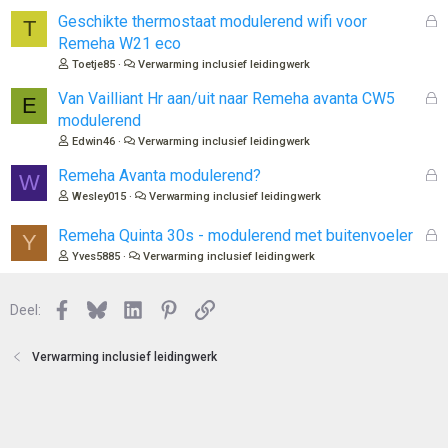
l
G
Geschikte thermostaat modulerend wifi voor
T
o
e
Remeha W21 eco
t
s
Toetje85
Verwarming inclusief leidingwerk
e
l
n
o
G
Van Vailliant Hr aan/uit naar Remeha avanta CW5
E
t
e
modulerend
e
s
Edwin46
Verwarming inclusief leidingwerk
n
l
o
G
Remeha Avanta modulerend?
W
t
e
Wesley015
Verwarming inclusief leidingwerk
e
s
n
l
G
Remeha Quinta 30s - modulerend met buitenvoeler
Y
o
e
Yves5885
Verwarming inclusief leidingwerk
t
s
e
l
n
Facebook
Bluesky
LinkedIn
Pinterest
Link
o
Deel:
t
e
Verwarming inclusief leidingwerk
n