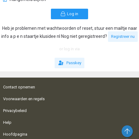
Log in
Heb je problemen met wachtwoorden of reset, stuur een mailtje naar
info a p e n staartje klusidee nl Nog niet geregistreerd?
Registreer nu
or log in via
Passkey
Contact opnemen
Voorwaarden en regels
Privacybeleid
Help
Bo
Hoofdpagina