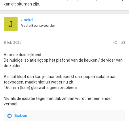
kan dit bitumen zijn.
Jackd
J
Vaste Beantwoorder
8 feb 2025
#3
Voor de duidelijkheid.
De huidige isolatie ligt op het plafond van de keuken / de vloer van
de zolder.
Als dat klopt dan kan je daar onbeperkt dampopen isolatie aan
toevoegen, maakt niet uit wat er nu zit.
160 mm (kale) glaswol is geen probleem.
NB: als de isolatie tegen het dak zit dan wordt het een ander
verhaal.
dbalzan
W
a
a