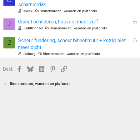
t
e
scharnierdak
e
s
Check
Binnenmuren, wanden en plafonds
n
l
o
G
Granol schilderen, hoeveel meer verf
J
t
e
Judith11169
Binnenmuren, wanden en plafonds
e
s
n
l
G
Scheur fundering, scheur binnenmuur + kozijn niet
J
o
e
meer dicht
t
s
Jorimvg
Binnenmuren, wanden en plafonds
e
l
n
o
Facebook
Bluesky
LinkedIn
Pinterest
Link
Deel:
t
e
n
Binnenmuren, wanden en plafonds