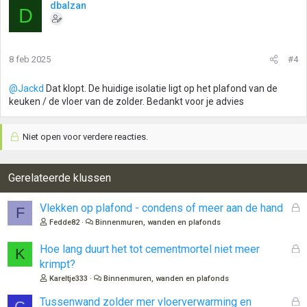
dbalzan
D
r
d
e
r
8 feb 2025
#4
i
n
g
@Jackd
Dat klopt. De huidige isolatie ligt op het plafond van de
e
keuken / de vloer van de zolder. Bedankt voor je advies
n
:
Niet open voor verdere reacties.
Gerelateerde klussen
G
Vlekken op plafond - condens of meer aan de hand
F
e
Fedde82
Binnenmuren, wanden en plafonds
s
l
G
Hoe lang duurt het tot cementmortel niet meer
K
o
e
krimpt?
t
s
Kareltje333
Binnenmuren, wanden en plafonds
e
l
n
o
G
Tussenwand zolder mer vloerverwarming en
C