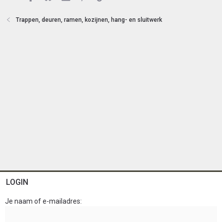
t
e
Trappen, deuren, ramen, kozijnen, hang- en sluitwerk
n
LOGIN
Je naam of e-mailadres