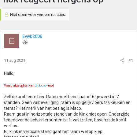
Niet open voor verdere reacties.
Evwb2006
E
11 aug 2021
#1
Hallo,
Vraag afgesplitst van
dit topic
- mod
Zelfde probleem hier. Raam heeft een jaar of 6 gewerkt in 2
standen. Geen valbeveiliging, raam is op gelijkvloers tss keuken en
terras? Het merk van het beslag is Maco.
Raam gaat in horizontale stand van de klink niet open. Onderzijde
tegenover de scharnierpunten blijft vastzitten, bovenzijde komt
wel los.
Bij klink in verticale stand gaat het raam wel op kiep.