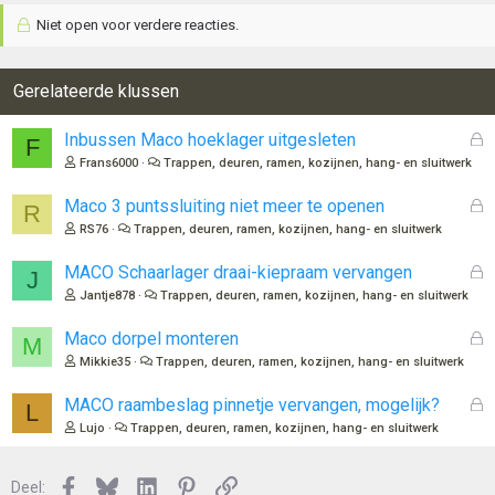
Niet open voor verdere reacties.
Gerelateerde klussen
G
Inbussen Maco hoeklager uitgesleten
F
e
Frans6000
Trappen, deuren, ramen, kozijnen, hang- en sluitwerk
s
l
G
Maco 3 puntssluiting niet meer te openen
R
o
e
RS76
Trappen, deuren, ramen, kozijnen, hang- en sluitwerk
t
s
e
l
G
MACO Schaarlager draai-kiepraam vervangen
J
n
o
e
Jantje878
Trappen, deuren, ramen, kozijnen, hang- en sluitwerk
t
s
e
l
G
Maco dorpel monteren
M
n
o
e
Mikkie35
Trappen, deuren, ramen, kozijnen, hang- en sluitwerk
t
s
e
l
G
MACO raambeslag pinnetje vervangen, mogelijk?
L
n
o
e
Lujo
Trappen, deuren, ramen, kozijnen, hang- en sluitwerk
t
s
e
l
n
Facebook
Bluesky
LinkedIn
Pinterest
Link
o
Deel: