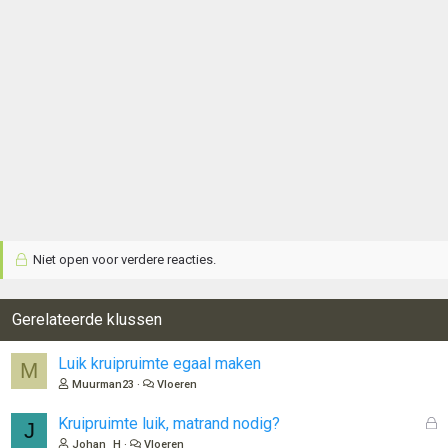
Niet open voor verdere reacties.
Gerelateerde klussen
Luik kruipruimte egaal maken
M
Muurman23
Vloeren
G
Kruipruimte luik, matrand nodig?
J
e
Johan_H
Vloeren