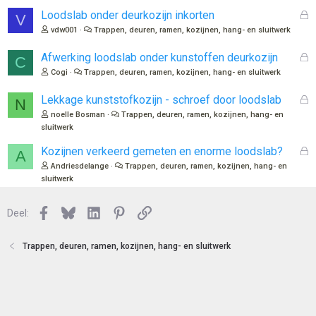
o
G
Loodslab onder deurkozijn inkorten
V
t
e
vdw001
Trappen, deuren, ramen, kozijnen, hang- en sluitwerk
e
s
n
l
G
Afwerking loodslab onder kunstoffen deurkozijn
C
o
e
Cogi
Trappen, deuren, ramen, kozijnen, hang- en sluitwerk
t
s
e
l
G
Lekkage kunststofkozijn - schroef door loodslab
N
n
o
e
noelle Bosman
Trappen, deuren, ramen, kozijnen, hang- en
t
s
sluitwerk
e
l
n
G
Kozijnen verkeerd gemeten en enorme loodslab?
o
A
e
t
Andriesdelange
Trappen, deuren, ramen, kozijnen, hang- en
s
e
sluitwerk
l
n
o
Facebook
Bluesky
LinkedIn
Pinterest
Link
Deel:
t
e
n
Trappen, deuren, ramen, kozijnen, hang- en sluitwerk