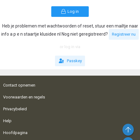
Log in
Heb je problemen met wachtwoorden of reset, stuur een mailtje naar
info a p e n staartje klusidee nl Nog niet geregistreerd?
Registreer nu
or log in via
Passkey
Contact opnemen
Voorwaarden en regels
Privacybeleid
Help
Bo
Hoofdpagina