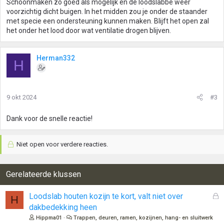
Schoonmaken zo goed als mogelijk en de loodslabbe weer
voorzichtig dicht buigen. In het midden zou je onder de staander
met specie een ondersteuning kunnen maken. Blijft het open zal
het onder het lood door wat ventilatie drogen blijven.
Herman332
H
9 okt 2024
#3
Dank voor de snelle reactie!
Niet open voor verdere reacties.
Gerelateerde klussen
G
Loodslab houten kozijn te kort, valt niet over
H
e
dakbedekking heen
s
Hippma01
Trappen, deuren, ramen, kozijnen, hang- en sluitwerk
l