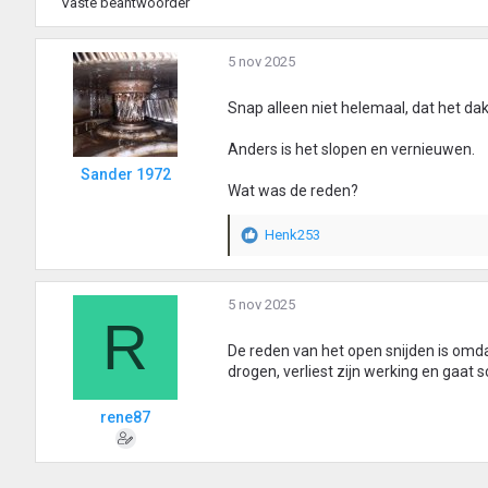
Vaste beantwoorder
5 nov 2025
Snap alleen niet helemaal, dat het dak
Anders is het slopen en vernieuwen.
Sander 1972
Wat was de reden?
Henk253
W
a
a
r
5 nov 2025
R
d
e
De reden van het open snijden is omdat
r
drogen, verliest zijn werking en gaat
i
n
rene87
g
e
n
: