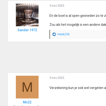
a
r
5 nov 2025
d
e
En de boel is al open gesneden zo te zi
r
i
Zou als het mogelijk is een andere da
n
Sander 1972
g
Henk253
e
W
n
a
:
a
r
d
e
r
i
n
g
5 nov 2025
e
M
n
:
Verzekering kun je ook wel vergeten als
Mn22