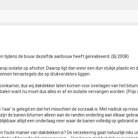
een tijdens de bouw dezelfde aanbouw heeft gerealiseerd. (Bj 2008)
op isolatie op afschot. Daarop ligt dan weer een dun stukje plastic en 
nnen terrastegels die op drukverdelers liggen.
oonkamer, dus wij dakdekker laten komen voor overlagen van het bitume
balen want nu moet dus alles er af en isolatie vervangen worden. (Prijs x 2
'raar' is gelegd en dat het misschien de oorzaak is. Met nadruk op mis
 zijn de banen bitumen alleen aan de randen onderling aan elkaar gebr
 blijkbaar altijd een onderlaag neer waar de banen volledig op gebrand 
en foute manier van dakdekken is? De verzekering gaat natuurlijk niks ui