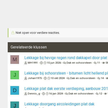
Niet open voor verdere reacties.
Gerelateerde klussen
Lekkage bij hevige regen rond dakkapel door plat
M
MH1991
15 jun 2026
Dak en schoorsteen
11
5
Lekkage bij schoorsteen - bitumen licht hellend p
J
Johan1975
10 okt 2024
Dak en schoorsteen
14
Lekkage plat dak eerste verdieping, aanbouw 20
D
Dennis_g
16 jan 2024
Dak en schoorsteen
12
Lekkage doorgang aircoleidingen plat dak
J