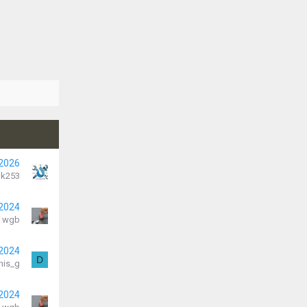
 2026
k253
 2024
wgb
 2024
D
nis_g
 2024