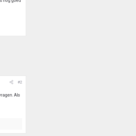
ns nog goed
#2
vragen. Als