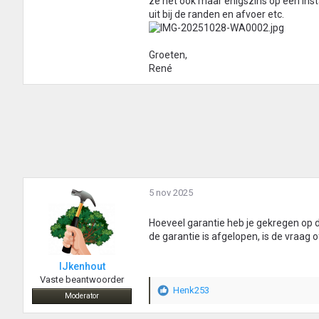
ze het ook maar enigszins op een inst
uit bij de randen en afvoer etc.
Groeten,
René
5 nov 2025
Hoeveel garantie heb je gekregen op de
de garantie is afgelopen, is de vraag o
IJkenhout
Vaste beantwoorder
Henk253
W
Moderator
a