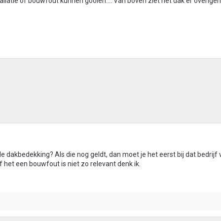
allatie of bouwfout kunnen gooien.... Van boven ziet het dak er overige
 dakbedekking? Als die nog geldt, dan moet je het eerst bij dat bedrijf 
f het een bouwfout is niet zo relevant denk ik.