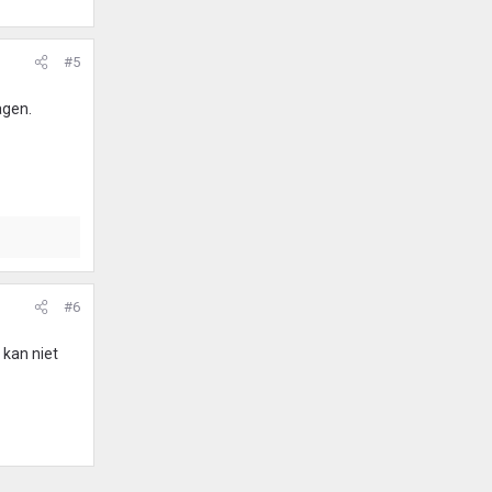
#5
agen.
#6
 kan niet