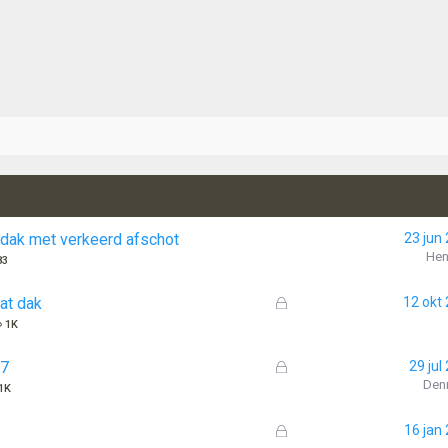
 dak met verkeerd afschot
23 jun
Hen
83
G
lat dak
12 okt
e
1K
s
l
G
17
29 jul
o
e
Den
1K
t
s
e
l
G
16 jan
n
o