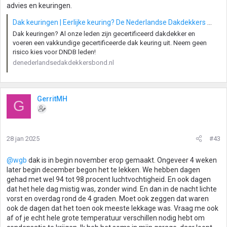
advies en keuringen.
Dak keuringen | Eerlijke keuring? De Nederlandse Dakdekkers Bond!
Dak keuringen? Al onze leden zijn gecertificeerd dakdekker en
voeren een vakkundige gecertificeerde dak keuring uit. Neem geen
risico kies voor DNDB leden!
denederlandsedakdekkersbond.nl
GerritMH
G
28 jan 2025
#43
@wgb
dak is in begin november erop gemaakt. Ongeveer 4 weken
later begin december begon het te lekken. We hebben dagen
gehad met wel 94 tot 98 procent luchtvochtigheid. En ook dagen
dat het hele dag mistig was, zonder wind. En dan in de nacht lichte
vorst en overdag rond de 4 graden. Moet ook zeggen dat waren
ook de dagen dat het toen ook meeste lekkage was. Vraag me ook
af of je echt hele grote temperatuur verschillen nodig hebt om