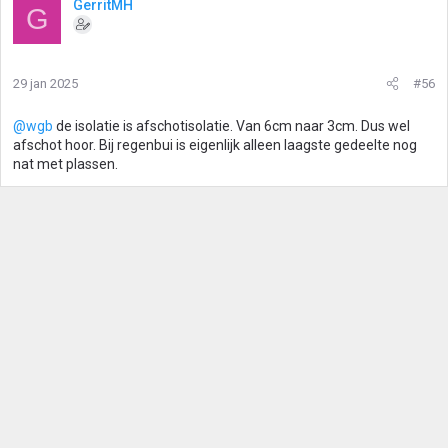
GerritMH
G
29 jan 2025
#56
@wgb
de isolatie is afschotisolatie. Van 6cm naar 3cm. Dus wel
afschot hoor. Bij regenbui is eigenlijk alleen laagste gedeelte nog
nat met plassen.