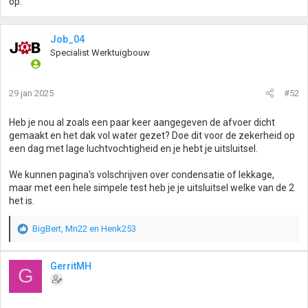
op.
Job_04
Specialist Werktuigbouw
29 jan 2025
#52
Heb je nou al zoals een paar keer aangegeven de afvoer dicht
gemaakt en het dak vol water gezet? Doe dit voor de zekerheid op
een dag met lage luchtvochtigheid en je hebt je uitsluitsel.
We kunnen pagina's volschrijven over condensatie of lekkage,
maar met een hele simpele test heb je je uitsluitsel welke van de 2
het is.
BigBert
,
Mn22
en
Henk253
W
a
a
GerritMH
G
r
d
e
r