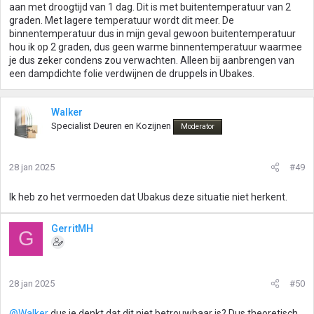
aan met droogtijd van 1 dag. Dit is met buitentemperatuur van 2
graden. Met lagere temperatuur wordt dit meer. De
binnentemperatuur dus in mijn geval gewoon buitentemperatuur
hou ik op 2 graden, dus geen warme binnentemperatuur waarmee
je dus zeker condens zou verwachten. Alleen bij aanbrengen van
een dampdichte folie verdwijnen de druppels in Ubakes.
Walker
Specialist Deuren en Kozijnen
Moderator
28 jan 2025
#49
Ik heb zo het vermoeden dat Ubakus deze situatie niet herkent.
GerritMH
G
28 jan 2025
#50
@Walker
dus je denkt dat dit niet betrouwbaar is? Dus theoretisch