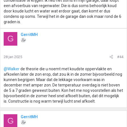
condensatie te krijgen. Ik heb het soms in mijn garage, daar loopt
een afvoerbuis van regenwater. Die is dus soms behoorlijk koud
door koude lucht en water wat erdoor gaat, dan komt er dus
condens op soms. Terwijl het in de garage dan ook maar rond de 6
graden is.
GerritMH
G
28 jan 2025
#44
@Walker
de theorie die u noemt met koudste oppervlakte en
afkoelen later de zon erop, dat zou ik in de zomer bijvoorbeeld nog
kunnen begrijpen. Maar dat de lekkage voorkwam was in
december met amper zon. De temperatuur overdag is niet boven
de 5 a 7 graden geweest buiten. Kon het me nog voorstellen als het
bijvoorbeeld in de zomer heel snel afkoelt buiten, dat dit mogelijk
is. Constructie is nog warm terwijl lucht snel afkoelt.
GerritMH
G