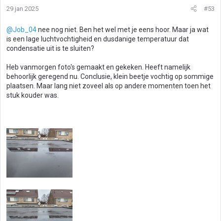
29 jan 2025
#53
i
n
g
@Job_04
nee nog niet. Ben het wel met je eens hoor. Maar ja wat
e
is een lage luchtvochtigheid en dusdanige temperatuur dat
n
condensatie uit is te sluiten?
:
Heb vanmorgen foto's gemaakt en gekeken. Heeft namelijk
behoorlijk geregend nu. Conclusie, klein beetje vochtig op sommige
plaatsen. Maar lang niet zoveel als op andere momenten toen het
stuk kouder was.