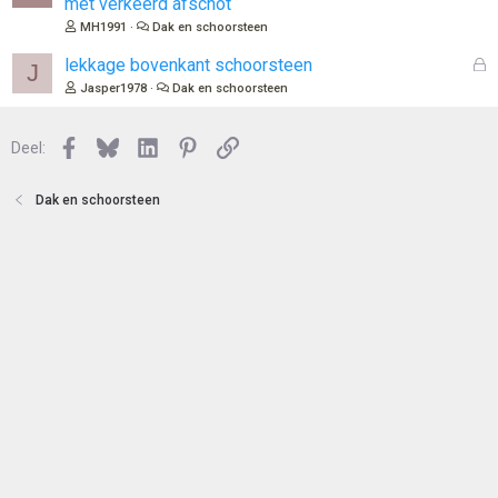
met verkeerd afschot
MH1991
Dak en schoorsteen
G
lekkage bovenkant schoorsteen
J
e
Jasper1978
Dak en schoorsteen
s
l
Facebook
Bluesky
LinkedIn
Pinterest
Link
o
Deel:
t
e
Dak en schoorsteen
n