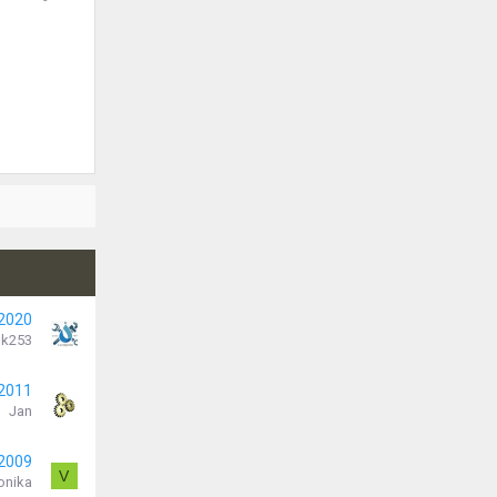
 2020
k253
 2011
Jan
 2009
V
onika