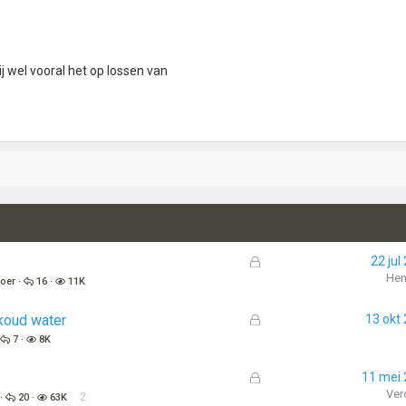
 wel vooral het op lossen van
G
22 jul
e
Hen
voer
16
11K
s
l
G
koud water
13 okt
o
e
7
8K
t
s
e
l
G
11 mei
n
o
e
Ver
2
20
63K
t