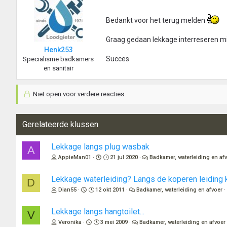
Bedankt voor het terug melden
Graag gedaan lekkage interreseren mij
Henk253
Succes
Specialisme badkamers
en sanitair
Niet open voor verdere reacties.
Gerelateerde klussen
Lekkage langs plug wasbak
A
AppieMan01
21 jul 2020
Badkamer, waterleiding en af
Lekkage waterleiding? Langs de koperen leiding 
D
Dian55
12 okt 2011
Badkamer, waterleiding en afvoer
Lekkage langs hangtoilet...
V
Veronika
3 mei 2009
Badkamer, waterleiding en afvoer