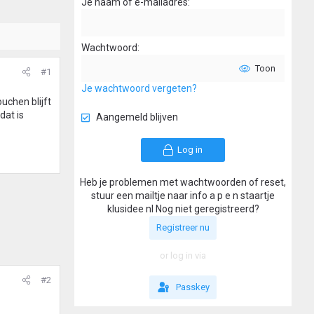
Je naam of e-mailadres
Wachtwoord
Toon
#1
Je wachtwoord vergeten?
uchen blijft
dat is
Aangemeld blijven
Log in
Heb je problemen met wachtwoorden of reset,
stuur een mailtje naar info a p e n staartje
klusidee nl Nog niet geregistreerd?
Registreer nu
or log in via
#2
Passkey