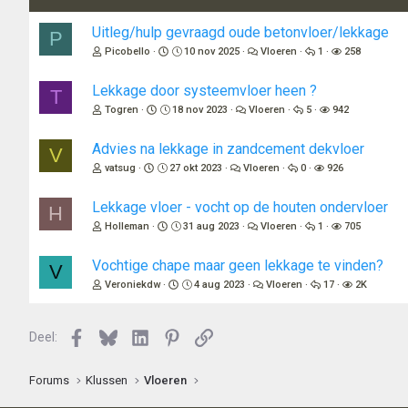
Uitleg/hulp gevraagd oude betonvloer/lekkage
P
Picobello
10 nov 2025
Vloeren
1
258
Lekkage door systeemvloer heen ?
T
Togren
18 nov 2023
Vloeren
5
942
Advies na lekkage in zandcement dekvloer
V
vatsug
27 okt 2023
Vloeren
0
926
Lekkage vloer - vocht op de houten ondervloer
H
Holleman
31 aug 2023
Vloeren
1
705
Vochtige chape maar geen lekkage te vinden?
V
Veroniekdw
4 aug 2023
Vloeren
17
2K
Facebook
Bluesky
LinkedIn
Pinterest
Link
Deel:
Forums
Klussen
Vloeren