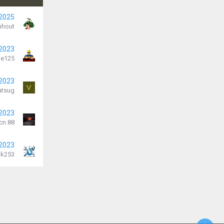
 2025
nhout
 2023
je125
 2023
V
atsug
 2023
cn.88
 2023
k253