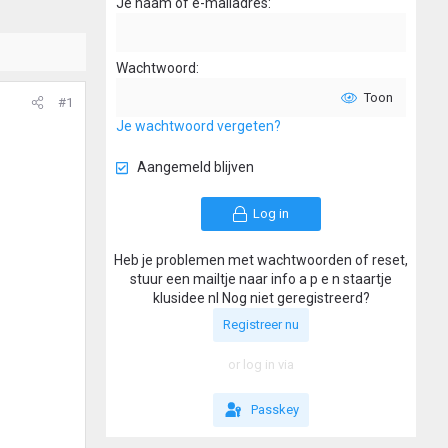
Je naam of e-mailadres
Wachtwoord
Toon
#1
Je wachtwoord vergeten?
Aangemeld blijven
Log in
Heb je problemen met wachtwoorden of reset,
stuur een mailtje naar info a p e n staartje
klusidee nl Nog niet geregistreerd?
Registreer nu
or log in via
Passkey