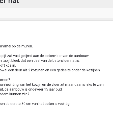
er nat
himmel op de muren.
 tapijt zat vast gelijmd aan de betonvloer van de aanbouw.
 tapijt bleek dat een deel van de betonvloer nat is.
of) kozijn.
zowel een deur als 2 kozijnen en een gedeelte onder de kozijnen.
komen?
aanhechting van het kozijn en de vloer zit maar daar is niks te zien.
 uit, de aanbouw is ongeveer 15 jaar oud.
bodem kunnen zijn?
leen de eerste 30 cm van het beton is vochtig.