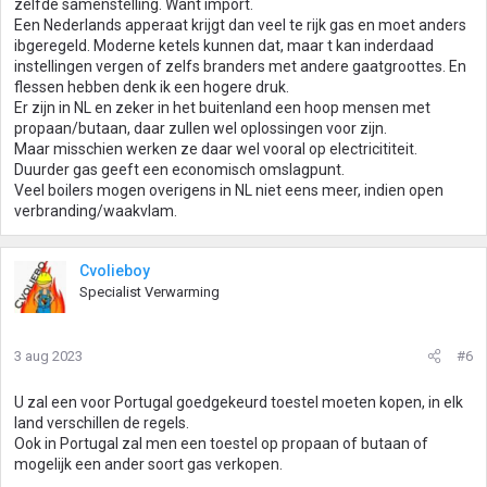
zelfde samenstelling. Want import.
Een Nederlands apperaat krijgt dan veel te rijk gas en moet anders
ibgeregeld. Moderne ketels kunnen dat, maar t kan inderdaad
instellingen vergen of zelfs branders met andere gaatgroottes. En
flessen hebben denk ik een hogere druk.
Er zijn in NL en zeker in het buitenland een hoop mensen met
propaan/butaan, daar zullen wel oplossingen voor zijn.
Maar misschien werken ze daar wel vooral op electricititeit.
Duurder gas geeft een economisch omslagpunt.
Veel boilers mogen overigens in NL niet eens meer, indien open
verbranding/waakvlam.
Cvolieboy
Specialist Verwarming
3 aug 2023
#6
U zal een voor Portugal goedgekeurd toestel moeten kopen, in elk
land verschillen de regels.
Ook in Portugal zal men een toestel op propaan of butaan of
mogelijk een ander soort gas verkopen.