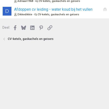
Adriaan1968
CV-ketels, gaskachels en geisers
e
l
n
o
G
Afdoppen cv leiding - water koud bij het vullen
D
t
e
Dikkedikkie
CV-ketels, gaskachels en geisers
e
s
n
l
Facebook
Bluesky
LinkedIn
Pinterest
Link
o
Deel:
t
e
CV-ketels, gaskachels en geisers
n