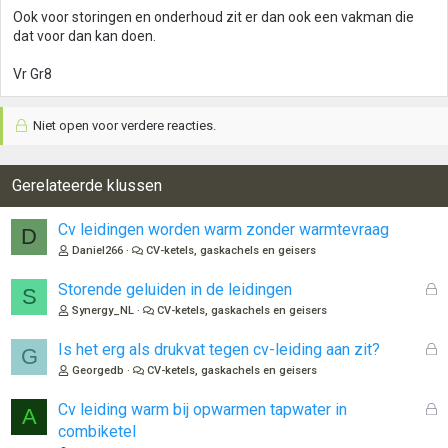
Ook voor storingen en onderhoud zit er dan ook een vakman die
dat voor dan kan doen.
Vr Gr8
Niet open voor verdere reacties.
Gerelateerde klussen
Cv leidingen worden warm zonder warmtevraag
D
Daniel266
CV-ketels, gaskachels en geisers
G
Storende geluiden in de leidingen
S
e
Synergy_NL
CV-ketels, gaskachels en geisers
s
l
G
Is het erg als drukvat tegen cv-leiding aan zit?
G
o
e
Georgedb
CV-ketels, gaskachels en geisers
t
s
e
l
G
Cv leiding warm bij opwarmen tapwater in
A
n
o
e
combiketel
t
s