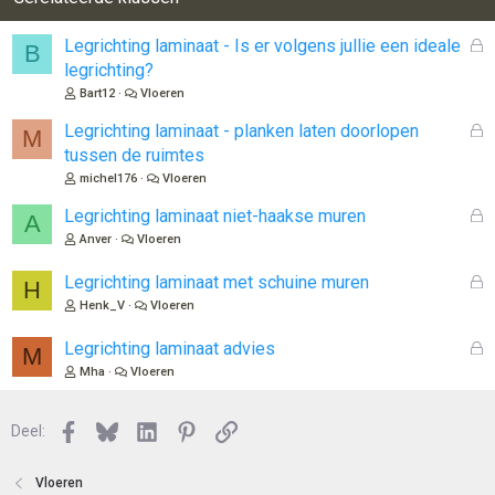
G
Legrichting laminaat - Is er volgens jullie een ideale
B
e
legrichting?
s
Bart12
Vloeren
l
o
G
Legrichting laminaat - planken laten doorlopen
M
t
e
tussen de ruimtes
e
s
michel176
Vloeren
n
l
o
G
Legrichting laminaat niet-haakse muren
A
t
e
Anver
Vloeren
e
s
n
l
G
Legrichting laminaat met schuine muren
H
o
e
Henk_V
Vloeren
t
s
e
l
G
Legrichting laminaat advies
M
n
o
e
Mha
Vloeren
t
s
e
l
n
Facebook
Bluesky
LinkedIn
Pinterest
Link
o
Deel:
t
e
Vloeren
n