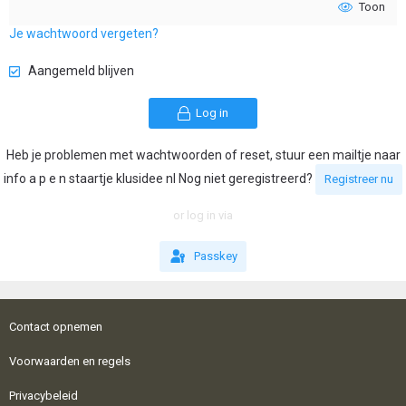
Toon
Je wachtwoord vergeten?
Aangemeld blijven
Log in
Heb je problemen met wachtwoorden of reset, stuur een mailtje naar
info a p e n staartje klusidee nl Nog niet geregistreerd?
Registreer nu
or log in via
Passkey
Contact opnemen
Voorwaarden en regels
Privacybeleid