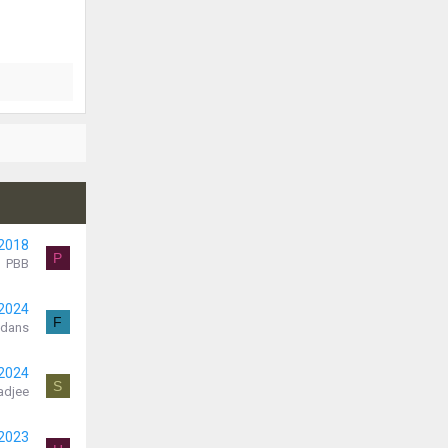
 2018
P
PBB
 2024
F
ndans
 2024
S
adjee
 2023