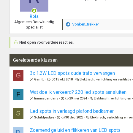
Rola
Algemeen Bouwkundig
Vonken_trekker
W
Specialist
a
a
Niet open voor verdere reacties.
r
d
e
r
Gerelateerde klussen
i
n
3x 1.2W LED spots oude trafo vervangen
G
g
Gerritb
15 okt 2018
Elektrisch, verlichting en ventilatie
e
n
:
Wat doe ik verkeerd? 220 led spots aansluiten
F
finnmagendans
29 mei 2024
Elektrisch, verlichting en v
Led spots in verlaagd plafond badkamer
S
Schildpadjee
30 dec 2023
Elektrisch, verlichting en ven
Zoemend geluid en flikkeren van LED spots
D