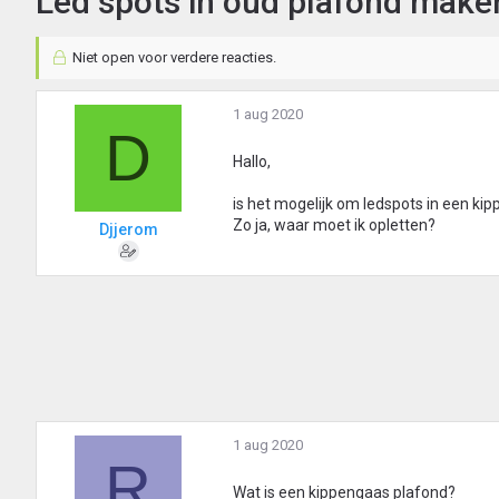
Led spots in oud plafond make
Niet open voor verdere reacties.
1 aug 2020
D
Hallo,
is het mogelijk om ledspots in een ki
Zo ja, waar moet ik opletten?
Djjerom
1 aug 2020
R
Wat is een kippengaas plafond?