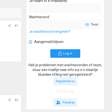
Je naam of e-mailadres
Wachtwoord
Toon
#1
Je wachtwoord vergeten?
Aangemeld blijven
Log in
Heb je problemen met wachtwoorden of reset,
stuur een mailtje naar info a p e n staartje
klusidee nl Nog niet geregistreerd?
Registreer nu
or log in via
#2
Passkey