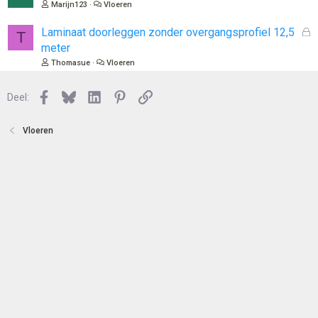
e
Marijn123
Vloeren
t
s
e
l
G
Laminaat doorleggen zonder overgangsprofiel 12,5
T
n
o
e
meter
t
s
Thomasue
Vloeren
e
l
n
o
Facebook
Bluesky
LinkedIn
Pinterest
Link
Deel:
t
e
n
Vloeren