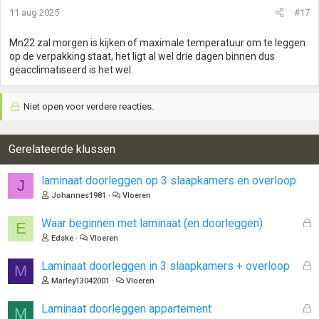
11 aug 2025
#17
Mn22 zal morgen is kijken of maximale temperatuur om te leggen
op de verpakking staat, het ligt al wel drie dagen binnen dus
geacclimatiseerd is het wel.
Niet open voor verdere reacties.
Gerelateerde klussen
laminaat doorleggen op 3 slaapkamers en overloop
J
Johannes1981
Vloeren
G
Waar beginnen met laminaat (en doorleggen)
E
e
Edske
Vloeren
s
l
G
Laminaat doorleggen in 3 slaapkamers + overloop
M
o
e
Marley13042001
Vloeren
t
s
e
l
G
Laminaat doorleggen appartement
M
n
o