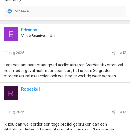
Rogeeke1
W
a
a
r
Edwinnn
E
d
Vaste Beantwoorder
e
r
i
11 aug 2025
#12
n
g
Laat het laminaat maar goed acclimatiseren. Verder uitzetten zal
e
het in ieder geval niet meer doen dan, het is ruim 30 graden
n
morgen en zal misschien ook wel beetje vochtig weer worden....
:
Rogeeke1
R
11 aug 2025
#13
Ik zou dan wel eerder een tegelprofiel gebruiken dan een
dilatatieprofiel voor laminaat omdat je dan maar 2 millimeter