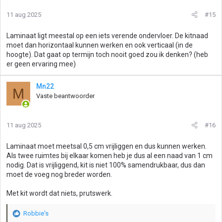
11 aug 2025
#15
Laminaat ligt meestal op een iets verende ondervloer. De kitnaad
moet dan horizontaal kunnen werken en ook verticaal (in de
hoogte). Dat gaat op termijn toch nooit goed zou ik denken? (heb
er geen ervaring mee)
Mn22
M
Vaste beantwoorder
11 aug 2025
#16
Laminaat moet meetsal 0,5 cm vrijliggen en dus kunnen werken.
Als twee ruimtes bij elkaar komen heb je dus al een naad van 1 cm
nodig. Dat is vrijliggend, kit is niet 100% samendrukbaar, dus dan
moet de voeg nog breder worden.
Met kit wordt dat niets, prutswerk.
Robbie's
W