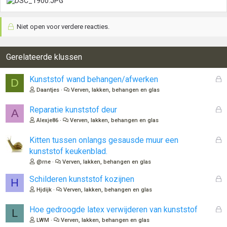
Niet open voor verdere reacties.
Gerelateerde klussen
G
Kunststof wand behangen/afwerken
D
e
Daantjes
Verven, lakken, behangen en glas
s
l
G
Reparatie kunststof deur
A
o
e
Alexje86
Verven, lakken, behangen en glas
t
s
e
l
G
Kitten tussen onlangs gesausde muur een
n
o
e
kunststof keukenblad.
t
s
@rne
Verven, lakken, behangen en glas
e
l
n
o
G
Schilderen kunststof kozijnen
H
t
e
Hjdijk
Verven, lakken, behangen en glas
e
s
n
l
G
Hoe gedroogde latex verwijderen van kunststof
L
o
e
LWM
Verven, lakken, behangen en glas
t