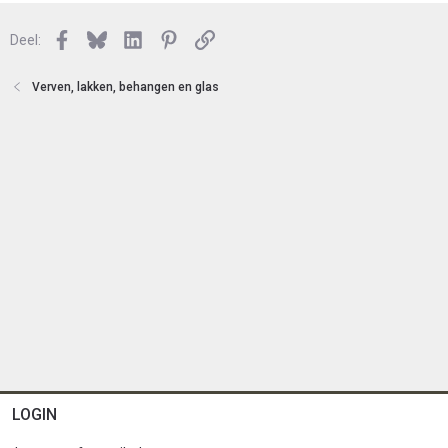
s
e
l
n
Facebook
Bluesky
LinkedIn
Pinterest
Link
o
Deel:
t
e
Verven, lakken, behangen en glas
n
LOGIN