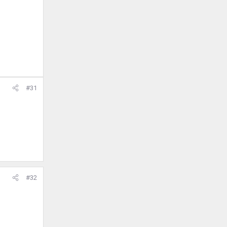
#31
#32