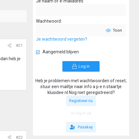
Je naam of e-mailadres
Wachtwoord
Toon
Je wachtwoord vergeten?
#21
Aangemeld blijven
 dan heb je
Log in
Heb je problemen met wachtwoorden of reset,
stuur een mailtje naar info a p e n staartje
klusidee nl Nog niet geregistreerd?
Registreer nu
or log in via
Passkey
#22