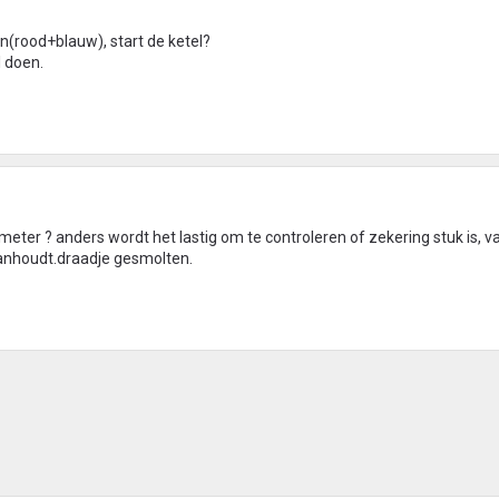
n(rood+blauw), start de ketel?
l doen.
er ? anders wordt het lastig om te controleren of zekering stuk is, va
 aanhoudt.draadje gesmolten.