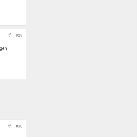
#29
rgen
#30