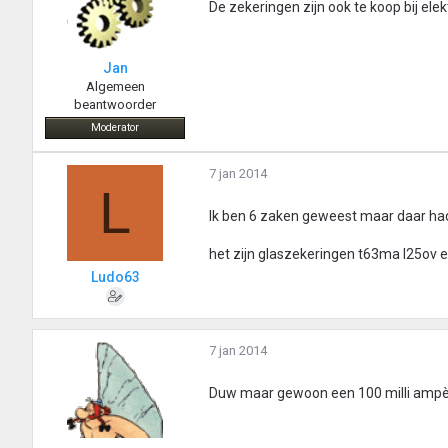
De zekeringen zijn ook te koop bij ele
Jan
Algemeen
beantwoorder
Moderator
7 jan 2014
L
Ik ben 6 zaken geweest maar daar had
het zijn glaszekeringen t63ma l25ov e
Ludo63
7 jan 2014
Duw maar gewoon een 100 milli ampère