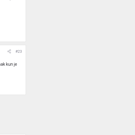
#23
ak kun je