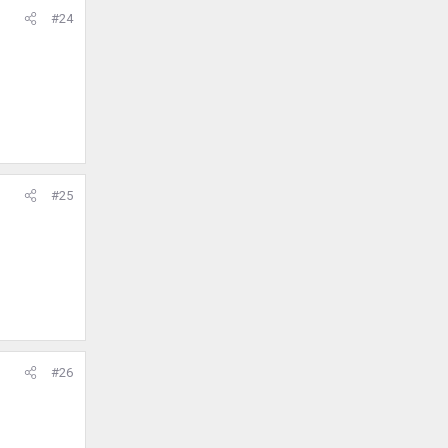
#24
#25
#26