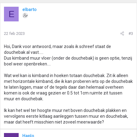
elbarto
E
22 feb 2023
#3
Hoi, Dank voor antwoord, maar zoals ik schreef staat de
douchebak al vast.....
Dus kimband muur vloer (onder de douchebak) is geen optie, tenzij
boel weer openbreken....
Wat wel kan is kimband in hoeken totaan douchebak. Zit ik alleen
met horizontale kimband, die ik kan proberen iets op de douchebak
te laten liggen, maar of de tegels daar dan helemaal overheen
komen is ook de vraag gezien er 0.5 tot 1cm ruimte zit tussen
muur en douchebak.
Ik kan het wel ter hoogte muur net boven douchebak plakken en
vervolgens eerste kitlaag aanleggen tussen muur en douchebak,
maar dat heeft misschien niet zoveel meerwaarde?
Haplo