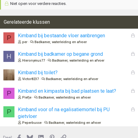
Niet open voor verdere reacties.
Gerelateerde klussen
G
Kimband bij bestaande vloer aanbrengen
P
e
per
Badkamer, waterleiding en afvoer
s
l
G
Kimband bij badkamer op begane grond
H
o
e
Hieronymus77
Badkamer, waterleiding en afvoer
t
s
e
l
G
Kimband bij toilet?
n
o
e
Victor8237
Badkamer, waterleiding en afvoer
t
s
e
l
G
Kimband en kimpasta bij bad plaatsen te laat?
P
n
o
e
Piefje
Badkamer, waterleiding en afvoer
t
s
e
l
G
Kimband voor of na egalisatiemortel bij PU
P
n
o
e
gietvloer
t
s
Peperbusse
Badkamer, waterleiding en afvoer
e
l
n
o
Facebook
Bluesky
LinkedIn
Pinterest
Link
Deel: