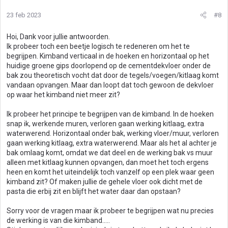
23 feb 2023
#8
Hoi, Dank voor jullie antwoorden.
Ik probeer toch een beetje logisch te redeneren om het te
begrijpen. Kimband verticaal in de hoeken en horizontaal op het
huidige groene gips doorlopend op de cementdekvloer onder de
bak zou theoretisch vocht dat door de tegels/voegen/kitlaag komt
vandaan opvangen. Maar dan loopt dat toch gewoon de dekvloer
op waar het kimband niet meer zit?
Ik probeer het principe te begrijpen van de kimband. In de hoeken
snap ik, werkende muren, verloren gaan werking kitlaag, extra
waterwerend. Horizontaal onder bak, werking vloer/muur, verloren
gaan werking kitlaag, extra waterwerend. Maar als het al achter je
bak omlaag komt, omdat we dat deel en de werking bak vs muur
alleen met kitlaag kunnen opvangen, dan moet het toch ergens
heen en komt het uiteindelijk toch vanzelf op een plek waar geen
kimband zit? Of maken jullie de gehele vloer ook dicht met de
pasta die erbij zit en blijft het water daar dan opstaan?
Sorry voor de vragen maar ik probeer te begrijpen wat nu precies
de werking is van die kimband.....