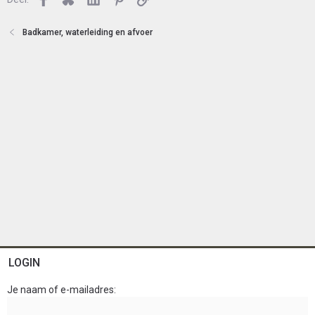
t
e
n
Badkamer, waterleiding en afvoer
LOGIN
Je naam of e-mailadres