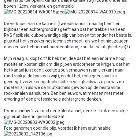
geen taps toelopend kanaal). Beide kanalen zijn zowel onder als
boven 12cm, vierkant, en gemetseld:
De verkoper van de kachels (tweedehands, maar hij heeft er
blijkbaar een achtergrond in) geeft aan dat het trekken van een
RVS flexibele, dubbelwandige pijp van boven tot onder het beste is,
plus dat het verzekeringstechnisch moet- als we het niet zouden
doen en we hebben schoorsteenbrand, zou dat nalatigheid zijn(?).
Mijn vraag is, klopt dit? Ik heb het idee dat het een enorme hoop
moeite en kosten zijn om die pijpen erdoorheen te krijgen, dat het
het kanaal juist een tikkeltje zou vernauwen (van vierkant naar
rond raak je de hoeken kwijt), en dat het, mits goed jaarlijks
geveegd, verzekeringstechnisch en veiligheidswijze prima zou
moeten zijn als we de houtkachels gewoon op de bestaande
rookkanalen aansluiten. Ben benieuwd wat mensen met meer
ervaring of een professionele achtergrond denken.
P.s. in schouw 2 zat ooit een kolenkachel, denk ik. Trok een stukje
pijp eruit die erin gemetseld zat:
Foto genomen door die pijp, voordat ik hem eruit haalde: