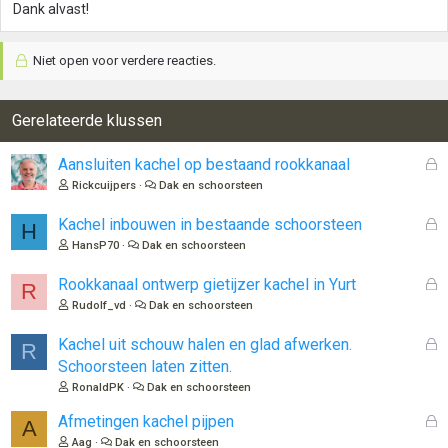
Dank alvast!
Niet open voor verdere reacties.
Gerelateerde klussen
G
Aansluiten kachel op bestaand rookkanaal
e
Rickcuijpers
Dak en schoorsteen
s
l
G
Kachel inbouwen in bestaande schoorsteen
H
o
e
HansP70
Dak en schoorsteen
t
s
e
l
G
Rookkanaal ontwerp gietijzer kachel in Yurt
R
n
o
e
Rudolf_vd
Dak en schoorsteen
t
s
e
l
G
Kachel uit schouw halen en glad afwerken.
R
n
o
e
Schoorsteen laten zitten.
t
s
RonaldPK
Dak en schoorsteen
e
l
n
o
G
Afmetingen kachel pijpen
A
t
e
Aag
Dak en schoorsteen