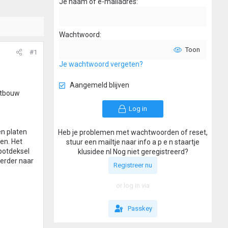
Je naam of e-mailadres
Wachtwoord
Toon
#1
Je wachtwoord vergeten?
Aangemeld blijven
letbouw
Log in
en platen
Heb je problemen met wachtwoorden of reset,
en. Het
stuur een mailtje naar info a p e n staartje
 potdeksel
klusidee nl Nog niet geregistreerd?
verder naar
Registreer nu
or log in via
Passkey