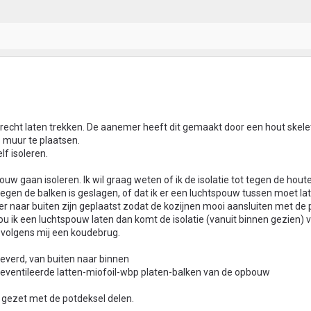
e recht laten trekken. De aanemer heeft dit gemaakt door een hout ske
muur te plaatsen.
f isoleren.
ouw gaan isoleren. Ik wil graag weten of ik de isolatie tot tegen de hout
egen de balken is geslagen, of dat ik er een luchtspouw tussen moet lat
r naar buiten zijn geplaatst zodat de kozijnen mooi aansluiten met de
u ik een luchtspouw laten dan komt de isolatie (vanuit binnen gezien) 
je volgens mij een koudebrug.
everd, van buiten naar binnen
eventileerde latten-miofoil-wbp platen-balken van de opbouw
k gezet met de potdeksel delen.