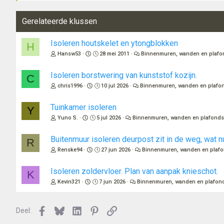
Gerelateerde klussen
Isoleren houtskelet en ytongblokken
H
Hansw53
28 mei 2011
Binnenmuren, wanden en plafo
Isoleren borstwering van kunststof kozijn.
C
chris1996
10 jul 2026
Binnenmuren, wanden en plafo
Tuinkamer isoleren
Y
Yuno S.
5 jul 2026
Binnenmuren, wanden en plafond
Buitenmuur isoleren deurpost zit in de weg, wat n
R
Renske94
27 jun 2026
Binnenmuren, wanden en plaf
Isoleren zoldervloer. Plan van aanpak knieschot.
K
Kevin321
7 jun 2026
Binnenmuren, wanden en plafon
Facebook
Bluesky
LinkedIn
Pinterest
Link
Deel: