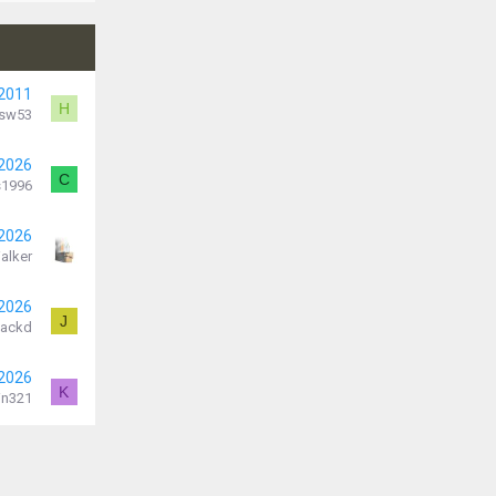
 2011
H
sw53
 2026
C
s1996
 2026
alker
 2026
J
Jackd
 2026
K
in321