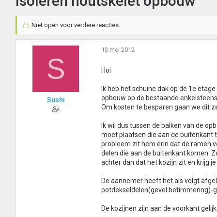
Isoleren houtskelet opbouw
Niet open voor verdere reacties.
13 mei 2012
S
Hoi
Ik heb het schuine dak op de 1e etag
opbouw op de bestaande enkelsteens 
Sushi
Om kosten te besparen gaan we dit zel
Ik wil dus tussen de balken van de opb
moet plaatsen die aan de buitenkant t
probleem zit hem erin dat de ramen ve
delen die aan de buitenkant komen. Zo
achter dan dat het kozijn zit en krijg 
De aannemer heeft het als volgt afgel
potdekseldelen(gevel betimmering)-g
De kozijnen zijn aan de voorkant gelij