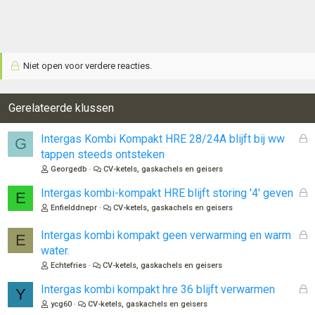
Niet open voor verdere reacties.
Gerelateerde klussen
G
Intergas Kombi Kompakt HRE 28/24A blijft bij ww
G
e
tappen steeds ontsteken
s
Georgedb
CV-ketels, gaskachels en geisers
l
o
G
Intergas kombi-kompakt HRE blijft storing '4' geven
E
t
e
Enfielddnepr
CV-ketels, gaskachels en geisers
e
s
n
l
G
Intergas kombi kompakt geen verwarming en warm
E
o
e
water.
t
s
Echtefries
CV-ketels, gaskachels en geisers
e
l
n
o
G
Intergas kombi kompakt hre 36 blijft verwarmen
Y
t
e
ycg60
CV-ketels, gaskachels en geisers
e
s