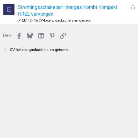
n
l
G
Stromingsschakelaar intergas Kombi Kompakt
E
o
e
HR22 vervangen
t
s
Ek142
CV-ketels, gaskachels en geisers
e
l
n
o
Facebook
Bluesky
LinkedIn
Pinterest
Link
Deel:
t
e
n
CV-ketels, gaskachels en geisers