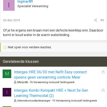
Ingmar89
I
Specialist Verwarming
20 dec 2019
#3
Of je he ergens een kraan met een defecte keerklep erin. Daardoor
komt er koud water in de warm waterleiding.
Niet open voor verdere reacties.
Gerelateerde klussen
G
Intergas HRE 36/30 met Nefit Easy connect
M
e
opeens geen verwarming controle Meer
s
Mkrijn86
Verwarming inclusief leidingwerk
l
o
G
Intergas Kombi Kompakt HRE + Nest 3e Gen
I
t
e
Learning Thermostat (2)
e
s
internetconsultantmanager
Verwarming inclusief leidingwerk
n
l