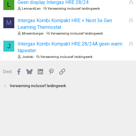
o
G
Geen display Intergas HRE 28/24
L
t
e
LennardLen
Verwarming inclusief leidingwerk
e
s
n
l
G
Intergas Kombi Kompakt HRE + Nest 3e Gen
M
o
e
Learning Thermostat
t
s
Mrweinberger
Verwarming inclusief leidingwerk
e
l
n
o
G
Intergas Kombi Kompakt HRE 28/24A geen warm
J
t
e
tapwater
e
s
Joelski
Verwarming inclusief leidingwerk
n
l
o
Facebook
Bluesky
LinkedIn
Pinterest
Link
Deel:
t
e
n
Verwarming inclusief leidingwerk