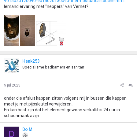
9015020120090-9015020130090-thermostaatcartouche.html
.
Iemand ervaring met "neppers" van Vernet?
Henk253
Specialisme badkamers en sanitair
9 jul 2023
#6
onder die afsluit kappen zitten volgens mij in bussen die kappen
moet je met pijpsleutel verwijderen..
En kan best zijn dat het element gewoon verkalkt is 24 uur in
schoonmaak azijn.
Do M
D