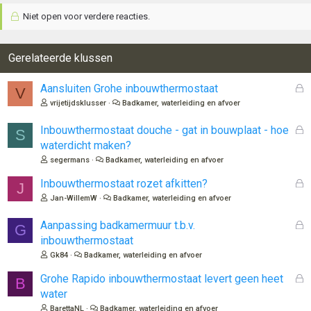
Niet open voor verdere reacties.
Gerelateerde klussen
G
Aansluiten Grohe inbouwthermostaat
V
e
vrijetijdsklusser
Badkamer, waterleiding en afvoer
s
l
G
Inbouwthermostaat douche - gat in bouwplaat - hoe
S
o
e
waterdicht maken?
t
s
segermans
Badkamer, waterleiding en afvoer
e
l
n
o
G
Inbouwthermostaat rozet afkitten?
J
t
e
Jan-WillemW
Badkamer, waterleiding en afvoer
e
s
n
l
G
Aanpassing badkamermuur t.b.v.
G
o
e
inbouwthermostaat
t
s
Gk84
Badkamer, waterleiding en afvoer
e
l
n
o
G
Grohe Rapido inbouwthermostaat levert geen heet
B
t
e
water
e
s
BarettaNL
Badkamer, waterleiding en afvoer