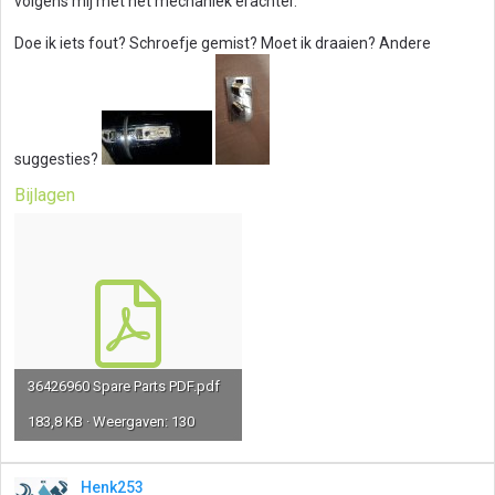
volgens mij met het mechaniek erachter.
Doe ik iets fout? Schroefje gemist? Moet ik draaien? Andere
suggesties?
Bijlagen
36426960 Spare Parts PDF.pdf
183,8 KB · Weergaven: 130
Henk253