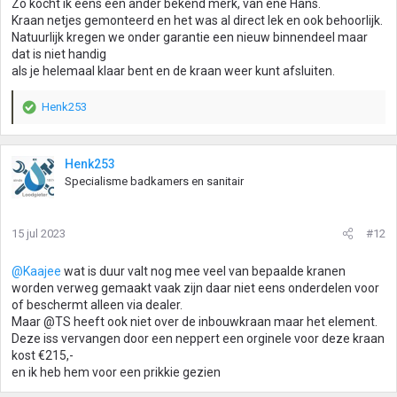
Zo kocht ik eens een ander bekend merk, van ene Hans.
Kraan netjes gemonteerd en het was al direct lek en ook behoorlijk.
Natuurlijk kregen we onder garantie een nieuw binnendeel maar
dat is niet handig
als je helemaal klaar bent en de kraan weer kunt afsluiten.
Henk253
W
a
a
r
Henk253
d
Specialisme badkamers en sanitair
e
r
i
15 jul 2023
#12
n
g
@Kaajee
wat is duur valt nog mee veel van bepaalde kranen
e
worden verweg gemaakt vaak zijn daar niet eens onderdelen voor
n
of beschermt alleen via dealer.
:
Maar @TS heeft ook niet over de inbouwkraan maar het element.
Deze iss vervangen door een neppert een orginele voor deze kraan
kost €215,-
en ik heb hem voor een prikkie gezien