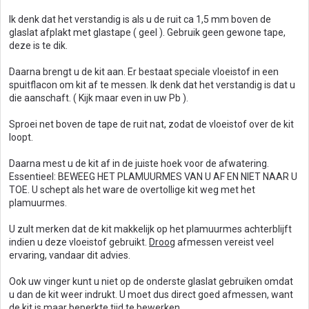
Ik denk dat het verstandig is als u de ruit ca 1,5 mm boven de
glaslat afplakt met glastape ( geel ). Gebruik geen gewone tape,
deze is te dik.
Daarna brengt u de kit aan. Er bestaat speciale vloeistof in een
spuitflacon om kit af te messen. Ik denk dat het verstandig is dat u
die aanschaft. ( Kijk maar even in uw Pb ).
Sproei net boven de tape de ruit nat, zodat de vloeistof over de kit
loopt.
Daarna mest u de kit af in de juiste hoek voor de afwatering.
Essentieel: BEWEEG HET PLAMUURMES VAN U AF EN NIET NAAR U
TOE. U schept als het ware de overtollige kit weg met het
plamuurmes.
U zult merken dat de kit makkelijk op het plamuurmes achterblijft
indien u deze vloeistof gebruikt.
Droog
afmessen vereist veel
ervaring, vandaar dit advies.
Ook uw vinger kunt u niet op de onderste glaslat gebruiken omdat
u dan de kit weer indrukt. U moet dus direct goed afmessen, want
de kit is maar beperkte tijd te bewerken.