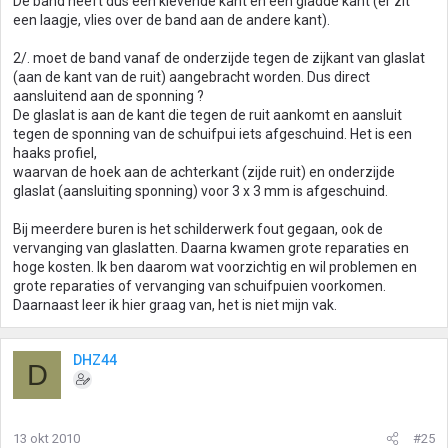
De band heeft dus een klevende kant en een gladde kant (er zit
een laagje, vlies over de band aan de andere kant).
2/. moet de band vanaf de onderzijde tegen de zijkant van glaslat
(aan de kant van de ruit) aangebracht worden. Dus direct
aansluitend aan de sponning ?
De glaslat is aan de kant die tegen de ruit aankomt en aansluit
tegen de sponning van de schuifpui iets afgeschuind. Het is een
haaks profiel,
waarvan de hoek aan de achterkant (zijde ruit) en onderzijde
glaslat (aansluiting sponning) voor 3 x 3 mm is afgeschuind.
Bij meerdere buren is het schilderwerk fout gegaan, ook de
vervanging van glaslatten. Daarna kwamen grote reparaties en
hoge kosten. Ik ben daarom wat voorzichtig en wil problemen en
grote reparaties of vervanging van schuifpuien voorkomen.
Daarnaast leer ik hier graag van, het is niet mijn vak.
DHZ44
D
13 okt 2010
#25