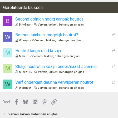
Gerelateerde klussen
Second opinion nodig aanpak houtrot
B
BillyBeun
Verven, lakken, behangen en glas
G
Beitsen tuinhuis, mogelijk houtrot?
W
e
Wcoryn
Verven, lakken, behangen en glas
s
l
G
Houtrot langs rand kozijn
M
o
e
MikeJ
Verven, lakken, behangen en glas
t
s
e
l
G
Stukje houtrot in kozijn onder/naast scharnier.
M
n
o
e
Mieke135
Verven, lakken, behangen en glas
t
s
e
l
G
Verf onderkant deur na verwijderen houtrot
W
n
o
e
Wendy W
Verven, lakken, behangen en glas
t
s
e
l
n
Facebook
Bluesky
LinkedIn
Pinterest
Link
o
Deel:
t
e
Verven, lakken, behangen en glas
n