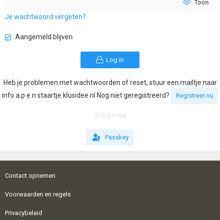
Toon
Je wachtwoord vergeten?
Aangemeld blijven
Log in
Heb je problemen met wachtwoorden of reset, stuur een mailtje naar
info a p e n staartje klusidee nl Nog niet geregistreerd?
Registreer nu
or log in via
Passkey
Contact opnemen
Voorwaarden en regels
Privacybeleid