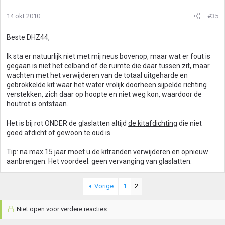
14 okt 2010
#35
Beste DHZ44,
Ik sta er natuurlijk niet met mij neus bovenop, maar wat er fout is
gegaan is niet het celband of de ruimte die daar tussen zit, maar
wachten met het verwijderen van de totaal uitgeharde en
gebrokkelde kit waar het water vrolijk doorheen sijpelde richting
verstekken, zich daar op hoopte en niet weg kon, waardoor de
houtrot is ontstaan.
Het is bij rot ONDER de glaslatten altijd
de kitafdichting
die niet
goed afdicht of gewoon te oud is.
Tip: na max 15 jaar moet u de kitranden verwijderen en opnieuw
aanbrengen. Het voordeel: geen vervanging van glaslatten.
Vorige
1
2
Niet open voor verdere reacties.