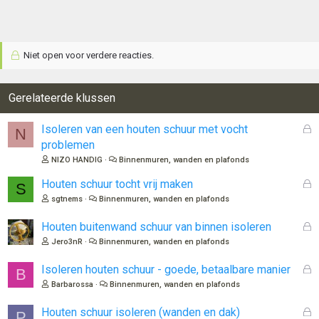
Niet open voor verdere reacties.
Gerelateerde klussen
G
Isoleren van een houten schuur met vocht
N
e
problemen
s
NIZO HANDIG
Binnenmuren, wanden en plafonds
l
o
G
Houten schuur tocht vrij maken
S
t
e
sgtnems
Binnenmuren, wanden en plafonds
e
s
n
l
G
Houten buitenwand schuur van binnen isoleren
o
e
Jero3nR
Binnenmuren, wanden en plafonds
t
s
e
l
G
Isoleren houten schuur - goede, betaalbare manier
B
n
o
e
Barbarossa
Binnenmuren, wanden en plafonds
t
s
e
l
G
Houten schuur isoleren (wanden en dak)
P