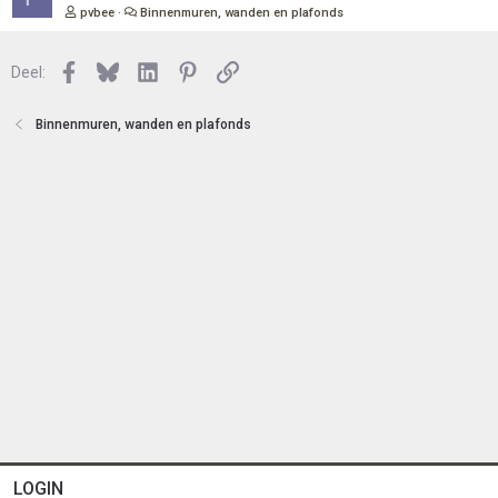
n
o
e
pvbee
Binnenmuren, wanden en plafonds
t
s
e
l
n
Facebook
Bluesky
LinkedIn
Pinterest
Link
o
Deel:
t
e
Binnenmuren, wanden en plafonds
n
LOGIN