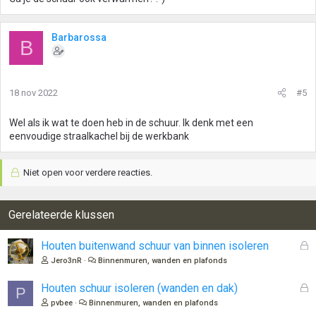
Barbarossa
B
18 nov 2022
#5
Wel als ik wat te doen heb in de schuur. Ik denk met een
eenvoudige straalkachel bij de werkbank
Niet open voor verdere reacties.
Gerelateerde klussen
G
Houten buitenwand schuur van binnen isoleren
e
Jero3nR
Binnenmuren, wanden en plafonds
s
l
G
Houten schuur isoleren (wanden en dak)
P
o
e
pvbee
Binnenmuren, wanden en plafonds
t
s