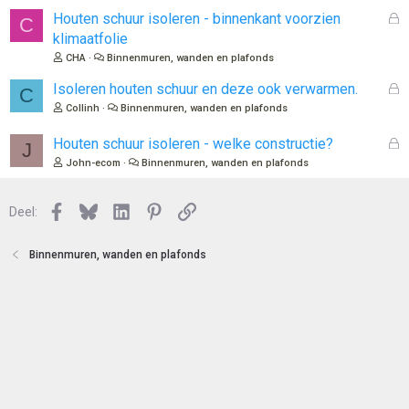
e
l
G
Houten schuur isoleren - binnenkant voorzien
C
n
o
e
klimaatfolie
t
s
CHA
Binnenmuren, wanden en plafonds
e
l
n
o
G
Isoleren houten schuur en deze ook verwarmen.
C
t
e
Collinh
Binnenmuren, wanden en plafonds
e
s
n
l
G
Houten schuur isoleren - welke constructie?
J
o
e
John-ecom
Binnenmuren, wanden en plafonds
t
s
e
l
n
Facebook
Bluesky
LinkedIn
Pinterest
Link
o
Deel:
t
e
Binnenmuren, wanden en plafonds
n