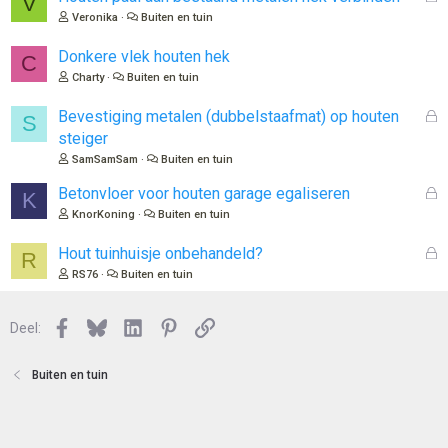
V
e
Veronika
Buiten en tuin
s
l
Donkere vlek houten hek
C
o
Charty
Buiten en tuin
t
e
G
Bevestiging metalen (dubbelstaafmat) op houten
S
n
e
steiger
s
SamSamSam
Buiten en tuin
l
o
G
Betonvloer voor houten garage egaliseren
K
t
e
KnorKoning
Buiten en tuin
e
s
n
l
G
Hout tuinhuisje onbehandeld?
R
o
e
RS76
Buiten en tuin
t
s
e
l
n
Facebook
Bluesky
LinkedIn
Pinterest
Link
o
Deel:
t
e
Buiten en tuin
n