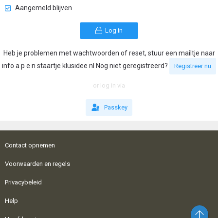
Aangemeld blijven
Log in
Heb je problemen met wachtwoorden of reset, stuur een mailtje naar
info a p e n staartje klusidee nl Nog niet geregistreerd?
Registreer nu
or log in via
Passkey
Contact opnemen
Voorwaarden en regels
Privacybeleid
Help
Bo