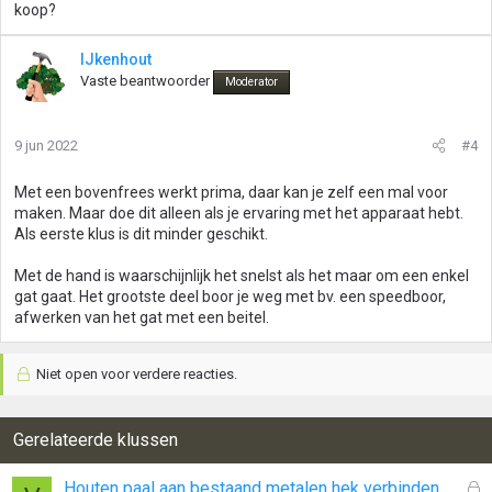
koop?
IJkenhout
Vaste beantwoorder
Moderator
9 jun 2022
#4
Met een bovenfrees werkt prima, daar kan je zelf een mal voor
maken. Maar doe dit alleen als je ervaring met het apparaat hebt.
Als eerste klus is dit minder geschikt.
Met de hand is waarschijnlijk het snelst als het maar om een enkel
gat gaat. Het grootste deel boor je weg met bv. een speedboor,
afwerken van het gat met een beitel.
Niet open voor verdere reacties.
Gerelateerde klussen
G
Houten paal aan bestaand metalen hek verbinden