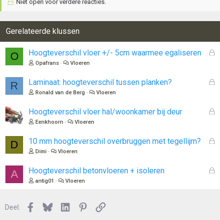
Niet open voor verdere reacties.
Gerelateerde klussen
G
Hoogteverschil vloer +/- 5cm waarmee egaliseren
O
e
Opafrans
Vloeren
s
l
G
Laminaat: hoogteverschil tussen planken?
R
o
e
Ronald van de Berg
Vloeren
t
s
e
l
G
Hoogteverschil vloer hal/woonkamer bij deur
n
o
e
Eenkhoorn
Vloeren
t
s
e
l
G
10 mm hoogteverschil overbruggen met tegellijm?
D
n
o
e
Dimi
Vloeren
t
s
e
l
G
Hoogteverschil betonvloeren + isoleren
A
n
o
e
antig01
Vloeren
t
s
e
l
n
Facebook
Bluesky
LinkedIn
Pinterest
Link
o
Deel:
t