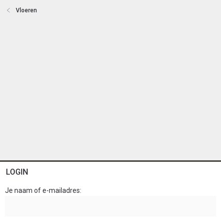
e
Vloeren
n
LOGIN
Je naam of e-mailadres