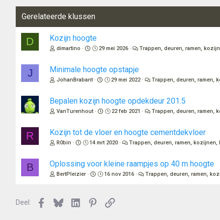
Gerelateerde klussen
Kozijn hoogte
D
dimartino
29 mei 2026
Trappen, deuren, ramen, kozijn
Minimale hoogte opstapje
J
JohanBrabant
29 mei 2022
Trappen, deuren, ramen, k
Bepalen kozijn hoogte opdekdeur 201.5
VanTurenhout
22 feb 2021
Trappen, deuren, ramen, k
Kozijn tot de vloer en hoogte cementdekvloer
R
R0bin
14 mrt 2020
Trappen, deuren, ramen, kozijnen, 
Oplossing voor kleine raampjes op 40 m hoogte
B
BertPleizier
16 nov 2016
Trappen, deuren, ramen, kozi
Facebook
Bluesky
LinkedIn
Pinterest
Link
Deel: