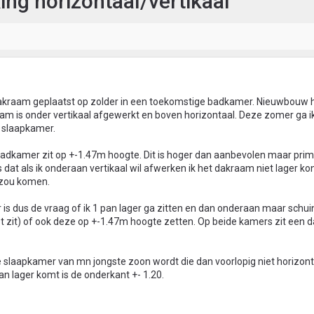
ng horizontaal/vertikaal
n dakraam geplaatst op zolder in een toekomstige badkamer. Nieuwbouw 
am is onder vertikaal afgewerkt en boven horizontaal. Deze zomer ga i
 slaapkamer.
adkamer zit op +-1.47m hoogte. Dit is hoger dan aanbevolen maar prim
dat als ik onderaan vertikaal wil afwerken ik het dakraam niet lager ko
 zou komen.
is dus de vraag of ik 1 pan lager ga zitten en dan onderaan maar schu
ot zit) of ook deze op +-1.47m hoogte zetten. Op beide kamers zit een
e slaapkamer van mn jongste zoon wordt die dan voorlopig niet horizont
an lager komt is de onderkant +- 1.20.