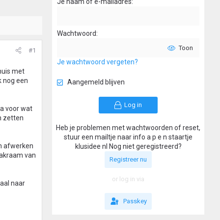
Je naam of e-mailadres
Wachtwoord
Toon
#1
Je wachtwoord vergeten?
huis met
k nog een
Aangemeld blijven
Log in
a voor wat
n zetten
Heb je problemen met wachtwoorden of reset,
stuur een mailtje naar info a p e n staartje
in afwerken
klusidee nl Nog niet geregistreerd?
 dakraam van
Registreer nu
or log in via
aal naar
Passkey