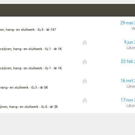
29 mei
W
en, hang- en sluitwerk
3
147
G
9 jun
e
IJke
ozijnen, hang- en sluitwerk
1
1K
s
l
G
23 feb
o
e
ozijnen, hang- en sluitwerk
1
1K
t
s
e
l
G
16 mrt
n
o
e
IJke
hang- en sluitwerk
3
5K
t
s
e
l
G
17 nov
n
o
e
IJke
jnen, hang- en sluitwerk
6
2K
t
s
e
l
n
o
t
e