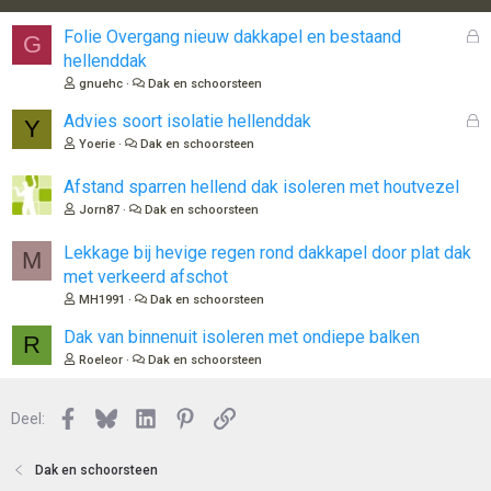
G
Folie Overgang nieuw dakkapel en bestaand
G
e
hellenddak
s
gnuehc
Dak en schoorsteen
l
o
G
Advies soort isolatie hellenddak
Y
t
e
Yoerie
Dak en schoorsteen
e
s
n
l
Afstand sparren hellend dak isoleren met houtvezel
o
Jorn87
Dak en schoorsteen
t
e
Lekkage bij hevige regen rond dakkapel door plat dak
M
n
met verkeerd afschot
MH1991
Dak en schoorsteen
Dak van binnenuit isoleren met ondiepe balken
R
Roeleor
Dak en schoorsteen
Facebook
Bluesky
LinkedIn
Pinterest
Link
Deel:
Dak en schoorsteen