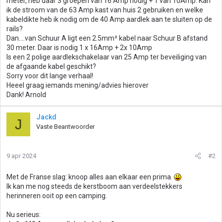
meter, heb daar 3 groepen van 16 Amp nodig + 1 van 10Amp. Kan
ik de stroom van de 63 Amp kast van huis 2 gebruiken en welke
kabeldikte heb ik nodig om de 40 Amp aardlek aan te sluiten op de
rails?
Dan....van Schuur A ligt een 2.5mm² kabel naar Schuur B afstand
30 meter. Daar is nodig 1 x 16Amp + 2x 10Amp
Is een 2 polige aardlekschakelaar van 25 Amp ter beveiliging van
de afgaande kabel geschikt?
Sorry voor dit lange verhaal!
Heeel graag iemands mening/advies hierover
Dank! Arnold
Jackd
J
Vaste Beantwoorder
9 apr 2024
#2
Met de Franse slag: knoop alles aan elkaar een prima.
Ik kan me nog steeds de kerstboom aan verdeelstekkers
herinneren ooit op een camping.
Nu serieus: