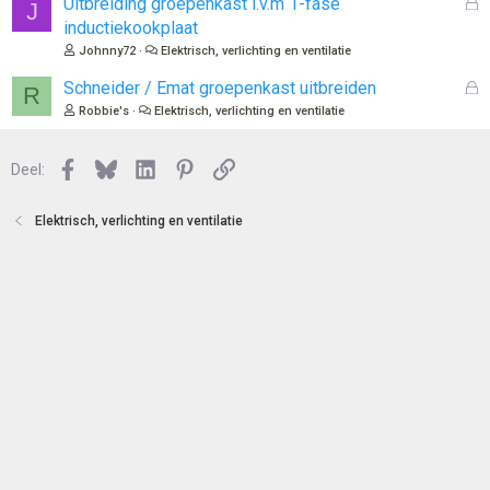
G
Uitbreiding groepenkast i.v.m 1-fase
J
n
o
e
inductiekookplaat
t
s
Johnny72
Elektrisch, verlichting en ventilatie
e
l
n
o
G
Schneider / Emat groepenkast uitbreiden
R
t
e
Robbie's
Elektrisch, verlichting en ventilatie
e
s
n
l
Facebook
Bluesky
LinkedIn
Pinterest
Link
o
Deel:
t
e
Elektrisch, verlichting en ventilatie
n