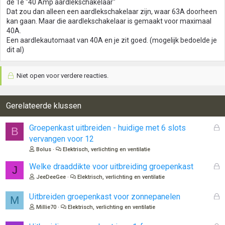
de 1e "40 Amp aardlekschakelaar"
Dat zou dan alleen een aardlekschakelaar zijn, waar 63A doorheen
kan gaan. Maar die aardlekschakelaar is gemaakt voor maximaal
40A.
Een aardlekautomaat van 40A en je zit goed. (mogelijk bedoelde je
dit al)
Niet open voor verdere reacties.
Gerelateerde klussen
G
Groepenkast uitbreiden - huidige met 6 slots
B
e
vervangen voor 12
s
Bolus
Elektrisch, verlichting en ventilatie
l
o
G
Welke draaddikte voor uitbreiding groepenkast
J
t
e
JeeDeeGee
Elektrisch, verlichting en ventilatie
e
s
n
l
G
Uitbreiden groepenkast voor zonnepanelen
M
o
e
Millie70
Elektrisch, verlichting en ventilatie
t
s
e
l