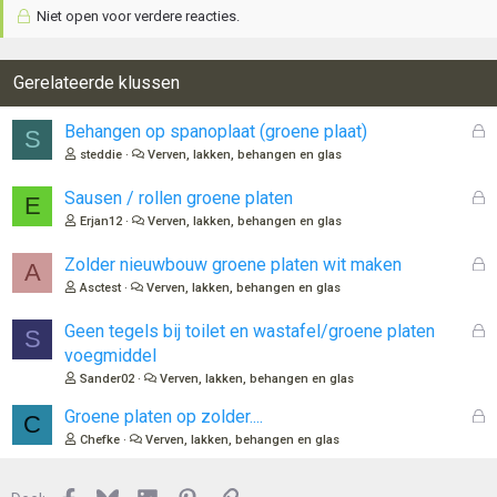
Niet open voor verdere reacties.
Gerelateerde klussen
G
Behangen op spanoplaat (groene plaat)
S
e
steddie
Verven, lakken, behangen en glas
s
l
G
Sausen / rollen groene platen
E
o
e
Erjan12
Verven, lakken, behangen en glas
t
s
e
l
G
Zolder nieuwbouw groene platen wit maken
A
n
o
e
Asctest
Verven, lakken, behangen en glas
t
s
e
l
G
Geen tegels bij toilet en wastafel/groene platen
S
n
o
e
voegmiddel
t
s
Sander02
Verven, lakken, behangen en glas
e
l
n
o
G
Groene platen op zolder....
C
t
e
Chefke
Verven, lakken, behangen en glas
e
s
n
l