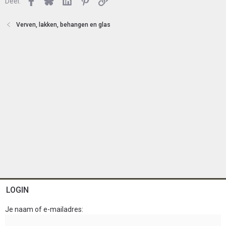
Facebook
Bluesky
LinkedIn
Pinterest
Link
o
Deel:
t
e
Verven, lakken, behangen en glas
n
LOGIN
Je naam of e-mailadres