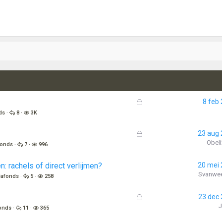
G
8 feb
e
ds
8
3K
s
l
G
23 aug
o
e
Obeli
fonds
7
996
t
s
e
l
: rachels of direct verlijmen?
20 mei
n
o
Svanwe
lafonds
5
258
t
e
G
23 dec
n
e
onds
11
365
s