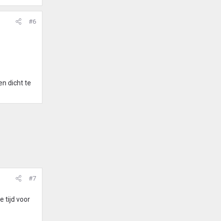
#6
en dicht te
#7
 tijd voor