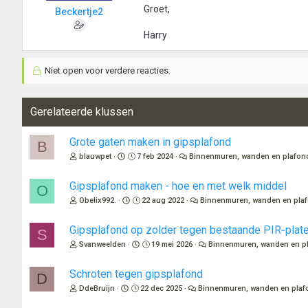
Groet,
Beckertje2
Harry
Niet open voor verdere reacties.
Gerelateerde klussen
Grote gaten maken in gipsplafond
B
blauwpet
7 feb 2024
Binnenmuren, wanden en plafon
Gipsplafond maken - hoe en met welk middel
O
Obelix992.
22 aug 2022
Binnenmuren, wanden en pla
Gipsplafond op zolder tegen bestaande PIR‑platen
S
Svanweelden
19 mei 2026
Binnenmuren, wanden en p
Schroten tegen gipsplafond
D
DdeBruijn
22 dec 2025
Binnenmuren, wanden en plaf