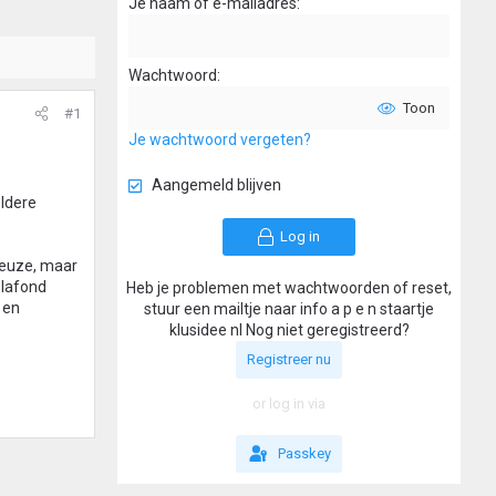
Je naam of e-mailadres
Wachtwoord
Toon
#1
Je wachtwoord vergeten?
Aangemeld blijven
ldere
Log in
keuze, maar
plafond
Heb je problemen met wachtwoorden of reset,
 en
stuur een mailtje naar info a p e n staartje
klusidee nl Nog niet geregistreerd?
Registreer nu
or log in via
Passkey