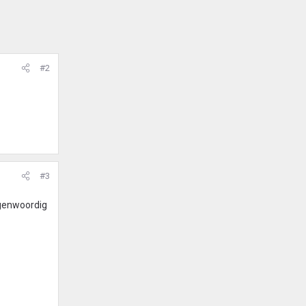
#2
#3
egenwoordig