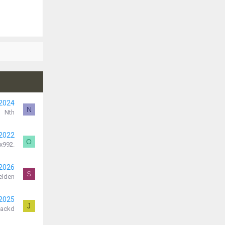
 2024
N
Nth
 2022
O
x992.
 2026
S
elden
 2025
J
Jackd