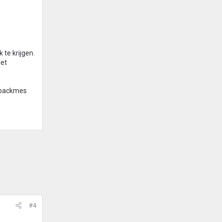
 te krijgen.
het
 spackmes
#4