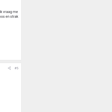
 ik vraag me
oos en strak
#5