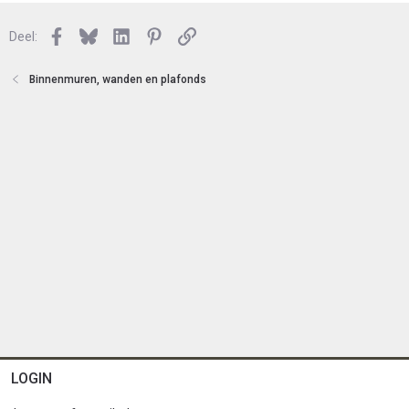
s
e
l
n
Facebook
Bluesky
LinkedIn
Pinterest
Link
o
Deel:
t
e
Binnenmuren, wanden en plafonds
n
LOGIN