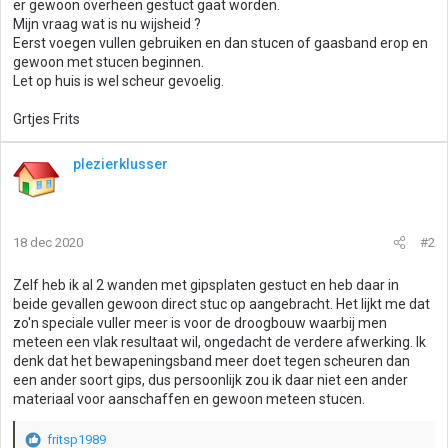
er gewoon overheen gestuct gaat worden.
Mijn vraag wat is nu wijsheid ?
Eerst voegen vullen gebruiken en dan stucen of gaasband erop en
gewoon met stucen beginnen.
Let op huis is wel scheur gevoelig.
Grtjes Frits
plezierklusser
18 dec 2020
#2
Zelf heb ik al 2 wanden met gipsplaten gestuct en heb daar in
beide gevallen gewoon direct stuc op aangebracht. Het lijkt me dat
zo'n speciale vuller meer is voor de droogbouw waarbij men
meteen een vlak resultaat wil, ongedacht de verdere afwerking. Ik
denk dat het bewapeningsband meer doet tegen scheuren dan
een ander soort gips, dus persoonlijk zou ik daar niet een ander
materiaal voor aanschaffen en gewoon meteen stucen.
fritsp1989
W