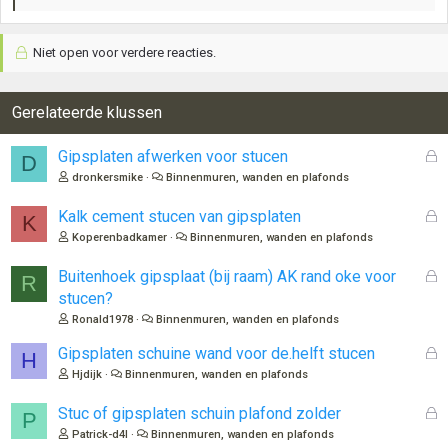
a
a
Niet open voor verdere reacties.
r
d
e
r
Gerelateerde klussen
i
n
G
Gipsplaten afwerken voor stucen
D
g
e
dronkersmike
Binnenmuren, wanden en plafonds
e
s
n
l
G
Kalk cement stucen van gipsplaten
:
K
o
e
Koperenbadkamer
Binnenmuren, wanden en plafonds
t
s
e
l
G
Buitenhoek gipsplaat (bij raam) AK rand oke voor
R
n
o
e
stucen?
t
s
Ronald1978
Binnenmuren, wanden en plafonds
e
l
n
o
G
Gipsplaten schuine wand voor de.helft stucen
H
t
e
Hjdijk
Binnenmuren, wanden en plafonds
e
s
n
l
G
Stuc of gipsplaten schuin plafond zolder
P
o
e
Patrick-d4l
Binnenmuren, wanden en plafonds
t