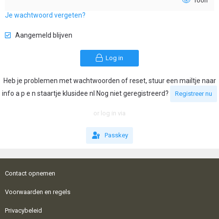
Toon
Je wachtwoord vergeten?
Aangemeld blijven
Log in
Heb je problemen met wachtwoorden of reset, stuur een mailtje naar
info a p e n staartje klusidee nl Nog niet geregistreerd?
Registreer nu
or log in via
Passkey
Contact opnemen
Voorwaarden en regels
Privacybeleid