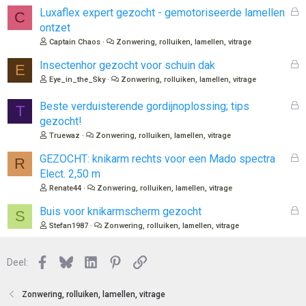
G
Luxaflex expert gezocht - gemotoriseerde lamellen
C
e
ontzet
s
Captain Chaos
Zonwering, rolluiken, lamellen, vitrage
l
o
G
Insectenhor gezocht voor schuin dak
E
t
e
Eye_in_the_Sky
Zonwering, rolluiken, lamellen, vitrage
e
s
n
l
G
Beste verduisterende gordijnoplossing; tips
T
o
e
gezocht!
t
s
Truewaz
Zonwering, rolluiken, lamellen, vitrage
e
l
n
o
G
GEZOCHT: knikarm rechts voor een Mado spectra
R
t
e
Elect. 2,50 m
e
s
Renate44
Zonwering, rolluiken, lamellen, vitrage
n
l
o
G
Buis voor knikarmscherm gezocht
S
t
e
Stefan1987
Zonwering, rolluiken, lamellen, vitrage
e
s
n
l
Facebook
Bluesky
LinkedIn
Pinterest
Link
o
Deel:
t
e
Zonwering, rolluiken, lamellen, vitrage
n