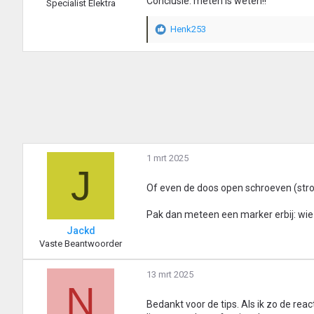
Conclusie: meten is weten!!
Specialist Elektra
e
n
Henk253
:
W
a
a
r
d
e
r
i
n
g
1 mrt 2025
e
J
n
:
Of even de doos open schroeven (stro
Pak dan meteen een marker erbij: wie sc
Jackd
Vaste Beantwoorder
13 mrt 2025
N
Bedankt voor de tips. Als ik zo de reac