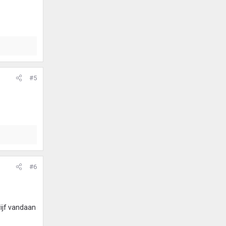
#5
#6
rijf vandaan