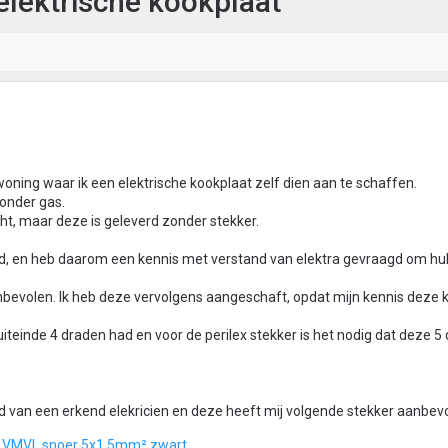
elektrische kookplaat
oning waar ik een elektrische kookplaat zelf dien aan te schaffen.
onder gas.
ht, maar deze is geleverd zonder stekker.
egd, en heb daarom een kennis met verstand van elektra gevraagd om hul
nbevolen. Ik heb deze vervolgens aangeschaft, opdat mijn kennis deze 
uiteinde 4 draden had en voor de perilex stekker is het nodig dat deze 5
d van een erkend elekricien en deze heeft mij volgende stekker aanbev
s + VMVL snoer 5x1,5mm² zwart