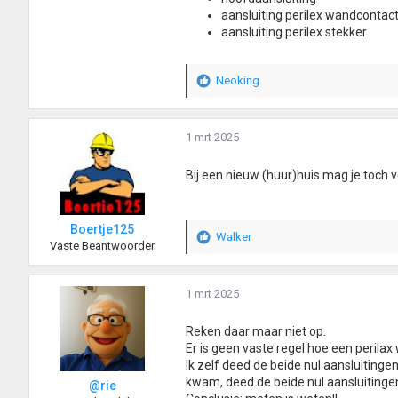
aansluiting perilex wandcontac
aansluiting perilex stekker
Neoking
W
a
a
r
1 mrt 2025
d
e
Bij een nieuw (huur)huis mag je toch 
r
i
n
Boertje125
g
Walker
W
Vaste Beantwoorder
e
a
n
a
:
r
1 mrt 2025
d
e
Reken daar maar niet op.
r
Er is geen vaste regel hoe een perila
i
Ik zelf deed de beide nul aansluitinge
n
kwam, deed de beide nul aansluitinge
@rie
g