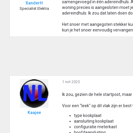
samengevoegd in één adereindhuls. Af
XanderH
woning precies is aangesloten moet je
Specialist Elektra
adereindhuls. Ik zou dat laten doen 
Het snoer met aangegoten stekker kun 
kun je het snoer eenvoudig vervangen 
1 mrt 2025
Ik zou, gezien de hele startpost, maa
Voor een "leek" op dit vlak zijn er best
Kaajee
type kookplaat
aansluiting kookplaat
configuratie meterkast
hoofdaansluiting