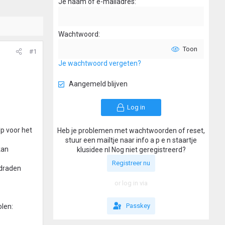
Je naam of e-mailadres
Wachtwoord
Toon
#1
Je wachtwoord vergeten?
Aangemeld blijven
Log in
p voor het
Heb je problemen met wachtwoorden of reset,
stuur een mailtje naar info a p e n staartje
kan
klusidee nl Nog niet geregistreerd?
Registreer nu
 draden
or log in via
Passkey
olen: