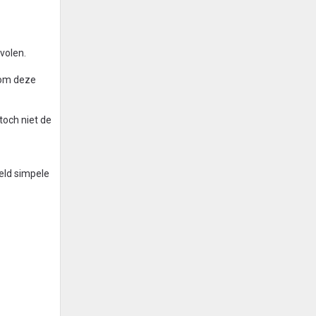
volen.
n om deze
toch niet de
feld simpele