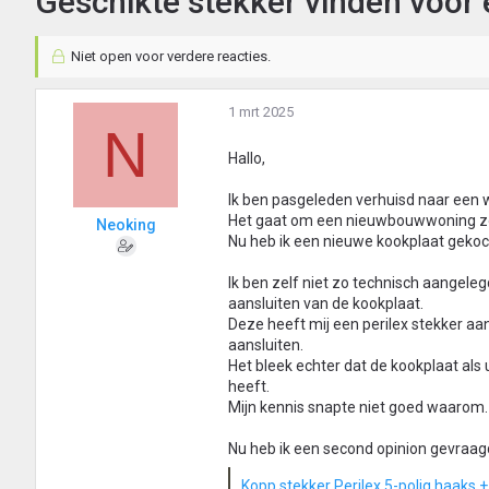
Geschikte stekker vinden voor 
Niet open voor verdere reacties.
1 mrt 2025
N
Hallo,
Ik ben pasgeleden verhuisd naar een w
Het gaat om een nieuwbouwwoning z
Neoking
Nu heb ik een nieuwe kookplaat gekoc
Ik ben zelf niet zo technisch aangel
aansluiten van de kookplaat.
Deze heeft mij een perilex stekker aa
aansluiten.
Het bleek echter dat de kookplaat als 
heeft.
Mijn kennis snapte niet goed waarom.
Nu heb ik een second opinion gevraag
Kopp stekker Perilex 5-polig haak