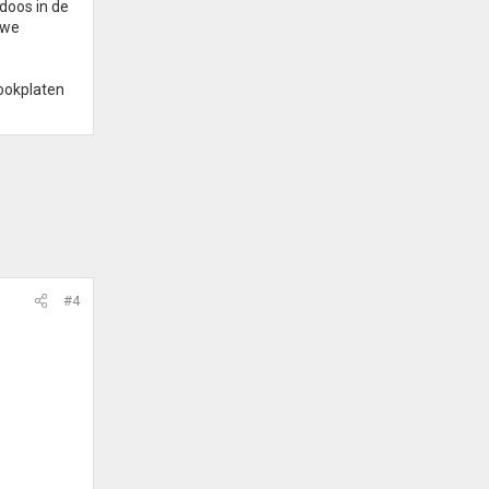
doos in de
uwe
kookplaten
#4