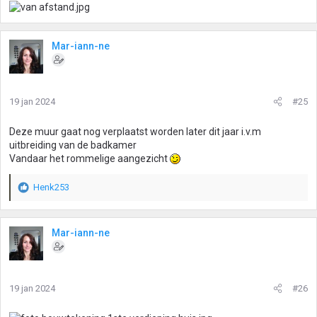
Mar-iann-ne
19 jan 2024
#25
Deze muur gaat nog verplaatst worden later dit jaar i.v.m
uitbreiding van de badkamer
Vandaar het rommelige aangezicht
Henk253
W
a
a
r
Mar-iann-ne
d
e
r
i
19 jan 2024
#26
n
g