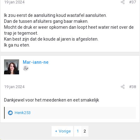
19 jan 2024
#37
Ik zou eerst de aansluiting koud wastafel aansluiten.
Dan de tussen afsluiters gang baar maken.
Mocht de druk er weer opkomen dan loopt heet water niet over de
trap je tegemoet.
Kan best zijn dat de koude al jaren is afgesloten.
Ik ga nu eten.
Mar-iann-ne
19 jan 2024
#38
Dankjewel voor het meedenken en eet smakelijk
Henk253
W
a
a
Vorige
1
2
r
d