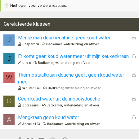
e
Niet open voor verdere reacties.
r
i
n
Gerelateerde klussen
g
e
n
G
Mengkraan douchecabine geen koud water
J
:
e
Jesperbru
Badkamer, waterleiding en afvoer
s
l
G
Er komt geen koud water meer uit mijn keukenkraan.
J
o
e
J. v c
Badkamer, waterleiding en afvoer
t
s
e
l
G
Thermostaatkraan douche geeft geen koud water
W
n
o
e
meer
t
s
Wouter Tiel
Badkamer, waterleiding en afvoer
e
l
n
o
G
Geen koud water uit de inbouwdouche
G
t
e
goteseanu
Badkamer, waterleiding en afvoer
e
s
n
l
G
Mengkraan geen koud water
A
o
e
Anneke123
Badkamer, waterleiding en afvoer
t
s
e
l