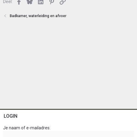
n
Facebook
Bluesky
LinkedIn
Pinterest
Link
o
Deel:
t
e
Badkamer, waterleiding en afvoer
n
LOGIN
Je naam of e-mailadres