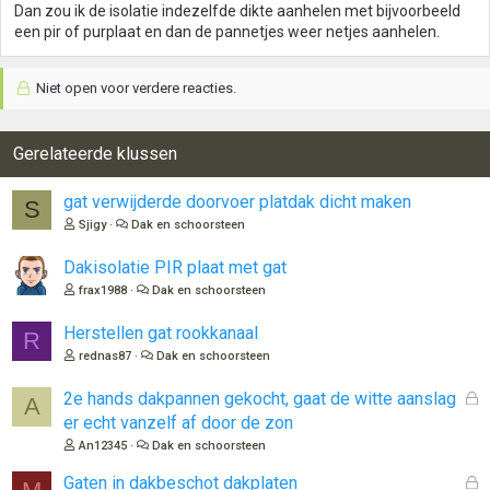
Dan zou ik de isolatie indezelfde dikte aanhelen met bijvoorbeeld
een pir of purplaat en dan de pannetjes weer netjes aanhelen.
Niet open voor verdere reacties.
Gerelateerde klussen
gat verwijderde doorvoer platdak dicht maken
S
Sjigy
Dak en schoorsteen
Dakisolatie PIR plaat met gat
frax1988
Dak en schoorsteen
Herstellen gat rookkanaal
R
rednas87
Dak en schoorsteen
G
2e hands dakpannen gekocht, gaat de witte aanslag
A
e
er echt vanzelf af door de zon
s
An12345
Dak en schoorsteen
l
o
G
Gaten in dakbeschot dakplaten