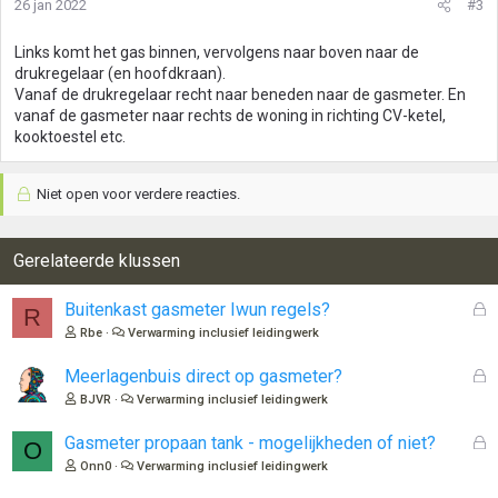
26 jan 2022
#3
Links komt het gas binnen, vervolgens naar boven naar de
drukregelaar (en hoofdkraan).
Vanaf de drukregelaar recht naar beneden naar de gasmeter. En
vanaf de gasmeter naar rechts de woning in richting CV-ketel,
kooktoestel etc.
Niet open voor verdere reacties.
Gerelateerde klussen
G
Buitenkast gasmeter Iwun regels?
R
e
Rbe
Verwarming inclusief leidingwerk
s
l
G
Meerlagenbuis direct op gasmeter?
o
e
BJVR
Verwarming inclusief leidingwerk
t
s
e
l
G
Gasmeter propaan tank - mogelijkheden of niet?
O
n
o
e
Onn0
Verwarming inclusief leidingwerk
t
s