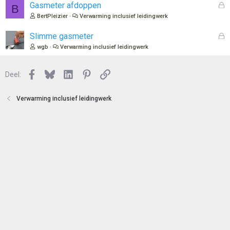
e
l
G
Gasmeter afdoppen
B
n
o
e
BertPleizier
Verwarming inclusief leidingwerk
t
s
e
l
G
Slimme gasmeter
n
o
e
wgb
Verwarming inclusief leidingwerk
t
s
e
l
n
Facebook
Bluesky
LinkedIn
Pinterest
Link
o
Deel:
t
e
Verwarming inclusief leidingwerk
n