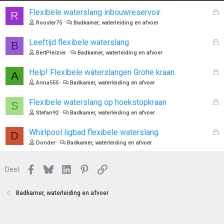
G
Flexibele waterslang inbouwreservoir
R
e
Rooster75
Badkamer, waterleiding en afvoer
s
l
G
Leeftijd flexibele waterslang
B
o
e
BertPleizier
Badkamer, waterleiding en afvoer
t
s
e
l
G
Help! Flexibele waterslangen Grohe kraan
A
n
o
e
Anna555
Badkamer, waterleiding en afvoer
t
s
e
l
G
Flexibele waterslang op hoekstopkraan
S
n
o
e
Stefan92
Badkamer, waterleiding en afvoer
t
s
e
l
G
Whirlpool ligbad flexibele waterslang
D
n
o
e
Donder
Badkamer, waterleiding en afvoer
t
s
e
l
n
Facebook
Bluesky
LinkedIn
Pinterest
Link
o
Deel:
t
e
Badkamer, waterleiding en afvoer
n