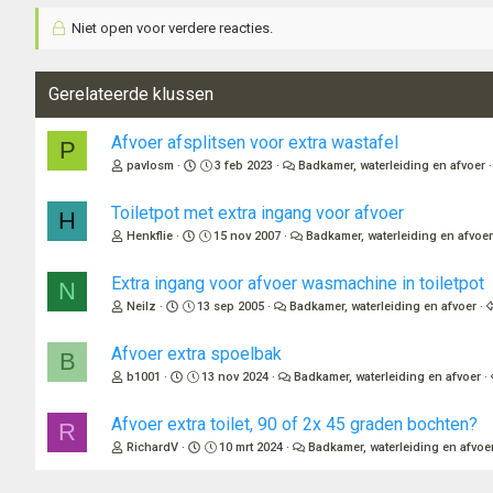
Niet open voor verdere reacties.
Gerelateerde klussen
Afvoer afsplitsen voor extra wastafel
P
pavlosm
3 feb 2023
Badkamer, waterleiding en afvoer
Toiletpot met extra ingang voor afvoer
H
Henkflie
15 nov 2007
Badkamer, waterleiding en afvoe
Extra ingang voor afvoer wasmachine in toiletpot
N
Neilz
13 sep 2005
Badkamer, waterleiding en afvoer
Afvoer extra spoelbak
B
b1001
13 nov 2024
Badkamer, waterleiding en afvoer
Afvoer extra toilet, 90 of 2x 45 graden bochten?
R
RichardV
10 mrt 2024
Badkamer, waterleiding en afvoe