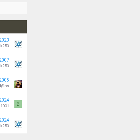
 2023
k253
 2007
k253
 2005
H@ns
 2024
B
b1001
 2024
k253