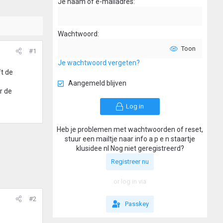
Je naam of e-mailadres
Wachtwoord
Toon
#1
Je wachtwoord vergeten?
t de
Aangemeld blijven
r de
Log in
Heb je problemen met wachtwoorden of reset,
stuur een mailtje naar info a p e n staartje
klusidee nl Nog niet geregistreerd?
Registreer nu
or log in via
#2
Passkey