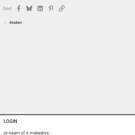
e
l
n
Facebook
Bluesky
LinkedIn
Pinterest
Link
o
Deel:
t
e
Keuken
n
LOGIN
Je naam of e-mailadres