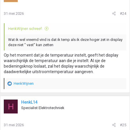
31 mei 2026
#24
HenkWijnen schreef:
Wat ik wel vreemd vind is dat ik temp als ik deze hoger zet in display
deze niet " vast" kan zetten
Op het moment dat je de temperatuur instelt, geeft het display
waarschijnlijk de temperatuur aan die je instelt. Al sje de
bedieningsknop loslaat, zal het display waarschijnlijk de
daadwerkelijke uitstroomtemperatuur aangeven.
HenkWijnen
W
a
a
r
HenkL14
H
d
Specialist Elektrotechniek
e
r
i
31 mei 2026
#25
n