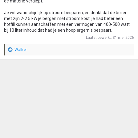
de materie verdiept.
Je wit waarschijnlijk op stroom besparen, en denkt dat de boiler
met zijn 2-2.5 kW je bergen met stroom kost, je had beter een
hotfill kunnen aanschaffen met een vermogen van 400-500 watt
bij 10 liter inhoud dat had je een hoop ergernis bespaart.
Laatst bewerkt:
31 mei 2026
Walker
W
a
a
r
d
e
r
i
n
g
e
n
: