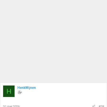
HenkWijnen
H
31 mei 2026
#28