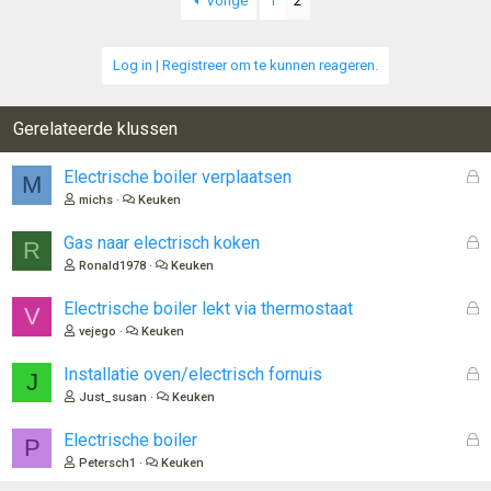
Vorige
1
2
Log in | Registreer om te kunnen reageren.
Gerelateerde klussen
G
Electrische boiler verplaatsen
M
e
michs
Keuken
s
l
G
Gas naar electrisch koken
R
o
e
Ronald1978
Keuken
t
s
e
l
G
Electrische boiler lekt via thermostaat
V
n
o
e
vejego
Keuken
t
s
e
l
G
Installatie oven/electrisch fornuis
J
n
o
e
Just_susan
Keuken
t
s
e
l
G
Electrische boiler
P
n
o
e
Petersch1
Keuken
t
s