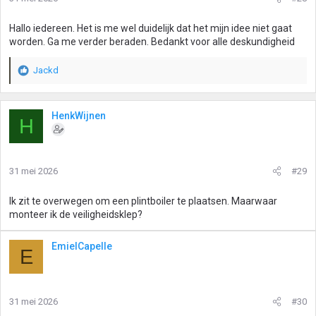
Hallo iedereen. Het is me wel duidelijk dat het mijn idee niet gaat
worden. Ga me verder beraden. Bedankt voor alle deskundigheid
Jackd
W
a
a
r
HenkWijnen
H
d
e
r
i
31 mei 2026
#29
n
g
Ik zit te overwegen om een plintboiler te plaatsen. Maarwaar
e
monteer ik de veiligheidsklep?
n
:
EmielCapelle
E
31 mei 2026
#30