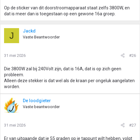
g
Op de sticker van dit doorstroomapparaat staat zelfs 3800W, en
e
dat is meer dan is toegestaan op een gewone 16a groep.
n
:
Jackd
J
Vaste Beantwoorder
31 mei 2026
#26
Die 3800W zal bij 240Volt zijn, dat is 16A, dat is op zich geen
probleem.
Alleen deze stekker is dat wel als de kraan per ongeluk aangelaten
worden.
De loodgieter
Vaste beantwoorder
31 mei 2026
#27
Er van uitgaande dat je 55 graden op je tappunt wilt hebben, volgt