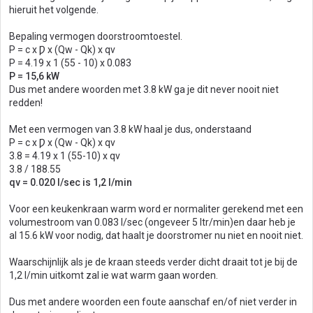
hieruit het volgende.
Bepaling vermogen doorstroomtoestel.
P = c x Ƿ x (Qw - Qk) x qv
P = 4.19 x 1 (55 - 10) x 0.083
P = 15,6 kW
Dus met andere woorden met 3.8 kW ga je dit never nooit niet
redden!
Met een vermogen van 3.8 kW haal je dus, onderstaand
P = c x Ƿ x (Qw - Qk) x qv
3.8 = 4.19 x 1 (55-10) x qv
3.8 / 188.55
qv = 0.020 l/sec is 1,2 l/min
Voor een keukenkraan warm word er normaliter gerekend met een
volumestroom van 0.083 l/sec (ongeveer 5 ltr/min)en daar heb je
al 15.6 kW voor nodig, dat haalt je doorstromer nu niet en nooit niet.
Waarschijnlijk als je de kraan steeds verder dicht draait tot je bij de
1,2 l/min uitkomt zal ie wat warm gaan worden.
Dus met andere woorden een foute aanschaf en/of niet verder in