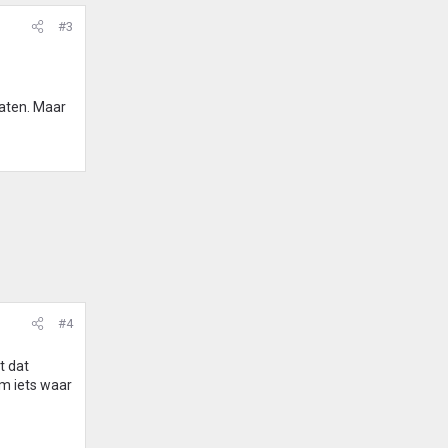
#3
laten. Maar
#4
t dat
om iets waar