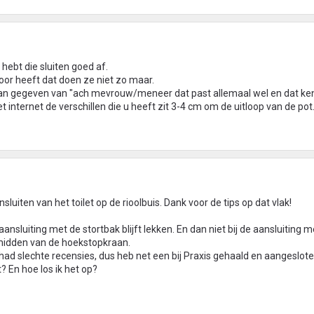
 hebt die sluiten goed af.
voor heeft dat doen ze niet zo maar.
aan gegeven van "ach mevrouw/meneer dat past allemaal wel en dat ken
 internet de verschillen die u heeft zit 3-4 cm om de uitloop van de pot
sluiten van het toilet op de rioolbuis. Dank voor de tips op dat vlak!
ansluiting met de stortbak blijft lekken. En dan niet bij de aansluiting m
t midden van de hoekstopkraan.
d slechte recensies, dus heb net een bij Praxis gehaald en aangeslote
? En hoe los ik het op?