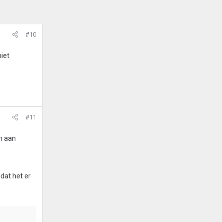
#10
niet
#11
n aan
dat het er