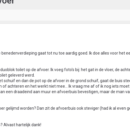
voer
e benedenverdieping gaat tot nu toe aardig goed. Ik doe alles voor het ee
 duoblok toilet op de afvoer. Ik voeg foto's bij: het gat in de vloer, de ach
toilet geleverd werd.
let schuif en dan de pot op de afvoer in de grond schuif, gaat de buis ste
ren of achteren en het werkt niet mee... Ik vraag me af of ik nog iets mo
ht aan een draadeind aan muur en afvoerbuis bevestigen, maar de man v
oer gelijmd worden? Dan zit de afvoerbuis ook steviger (had ik al even 
? Alvast hartelijk dank!