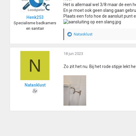
Het is allemaal wel 3/8 maar de een h
En je moet ook geen slang gaan gebru
Plaats een foto hoe de aansluit punt e
Henk253
Specialisme badkamers
en sanitair
Natasklust
W
a
a
r
18 jun 2023
N
d
e
Zo zit het nu. Bij het rode stipje lekt he
r
i
n
Natasklust
g
e
n
: