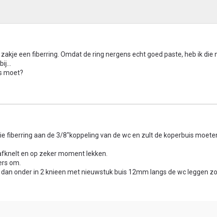
t zakje een fiberring. Omdat de ring nergens echt goed paste, heb ik die 
ij...
es moet?
ie fiberring aan de 3/8"koppeling van de wc en zult de koperbuis moete
e afknelt en op zeker moment lekken.
ers om.
n dan onder in 2 knieen met nieuwstuk buis 12mm langs de wc leggen zo