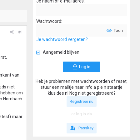
Je naam of e-mailadres
Wachtwoord
Toon
#1
Je wachtwoord vergeten?
Aangemeld blijven
rst,
Log in
terkant van
Heb je problemen met wachtwoorden of reset,
eds niet
stuur een mailtje naar info a p e n staartje
et hebben om
klusidee nl Nog niet geregistreerd?
an Hornbach
Registreer nu
or log in via
getest) maar
Passkey