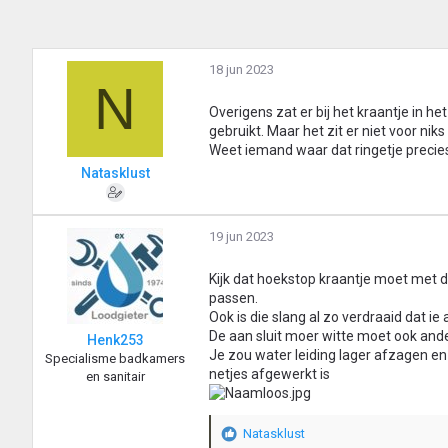
18 jun 2023
N
Overigens zat er bij het kraantje in he
gebruikt. Maar het zit er niet voor niks b
Weet iemand waar dat ringetje preci
Natasklust
19 jun 2023
Kijk dat hoekstop kraantje moet met d
passen.
Ook is die slang al zo verdraaid dat i
De aan sluit moer witte moet ook and
Henk253
Je zou water leiding lager afzagen e
Specialisme badkamers
netjes afgewerkt is
en sanitair
Natasklust
W