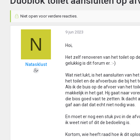
Duoblok toilet aansluiten op af
Niet open voor verdere reacties.
9 jun 2023
N
Hoi,
Het zelf renoveren van het toilet op d
gelukkig is dit forum er. :-)
Natasklust
Wat niet lukt, is het aansluiten van het
het toilet en de afvoerbuis die bij het 
Als ik de buis op de afvoer van het toi
makkelijk in het gat. Hij gaat naar vo
die bios goed vast te zetten. Ik dac
gaf aan dat dat echt niet nodig was.
En moet er nog een stuk pvc in de afv
ik weet niet of dit de bedoeling is.
Kortom, wie heeft raad hoe ik dit oplos