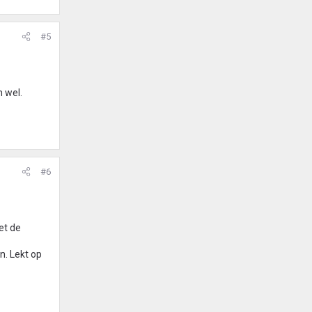
#5
 wel.
.
#6
et de
n. Lekt op