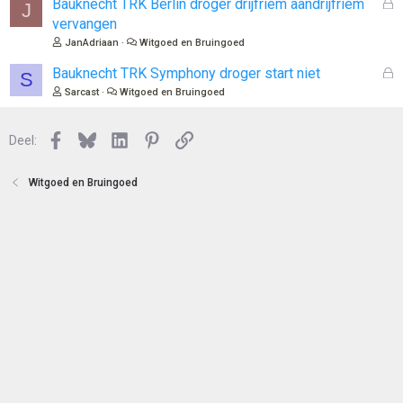
o
G
Bauknecht TRK Berlin droger drijfriem aandrijfriem
J
t
e
vervangen
e
s
JanAdriaan
Witgoed en Bruingoed
n
l
o
G
Bauknecht TRK Symphony droger start niet
S
t
e
Sarcast
Witgoed en Bruingoed
e
s
n
l
Facebook
Bluesky
LinkedIn
Pinterest
Link
o
Deel:
t
e
Witgoed en Bruingoed
n