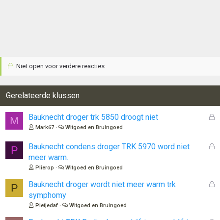
Niet open voor verdere reacties.
Gerelateerde klussen
G
Bauknecht droger trk 5850 droogt niet
M
e
Mark67
Witgoed en Bruingoed
s
l
G
Bauknecht condens droger TRK 5970 word niet
P
o
e
meer warm.
t
s
Plierop
Witgoed en Bruingoed
e
l
n
o
G
Bauknecht droger wordt niet meer warm trk
P
t
e
symphomy
e
s
Pietjedaf
Witgoed en Bruingoed
n
l