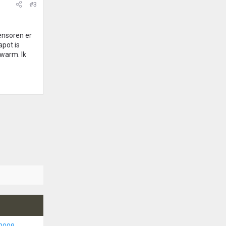
#3
ensoren er
apot is
 warm. Ik