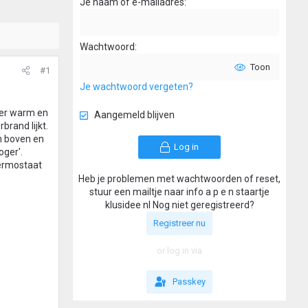
Je naam of e-mailadres
Wachtwoord
Toon
#1
Je wachtwoord vergeten?
eer warm en
Aangemeld blijven
brand lijkt.
en boven en
Log in
oger'.
hermostaat
Heb je problemen met wachtwoorden of reset,
stuur een mailtje naar info a p e n staartje
klusidee nl Nog niet geregistreerd?
Registreer nu
or log in via
Passkey