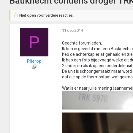
Bauknecht condens droger TRK
Niet open voor verdere reacties.
11 dec 2014
P
Geachte forumleden,
Ik ben in gevecht met een Bauknecht 
heb de achterkap er af gehaald en zie
Ik heb een foto bijgevoegd welke dit d
Plierop
2 onder en als ik op een onderdelensi
De unit is schoongemaakt maar word n
dat die op de thermostaat wat gesmolt
Wat is er naar jullie mening (aannemel