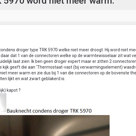
 5970 word niet meer warm.
condens droger type TRK 5970 welke niet meer droogt. Hij word niet m
 daar dat 1 van de connectoren welke op de warmtewisselaar zit wat ver
uidelijk laat zien. Ik ben geen droger expert maar er zitten 2 connector
te kijk geeft die aan 'Thermostaat-vast (bij verwarmingselement) wasdr
iet meer warm en zie dus bij 1 van die connectoren op de bovenste t
en lijkt en wat zwart geblakerd is.
ijk) kapot ?