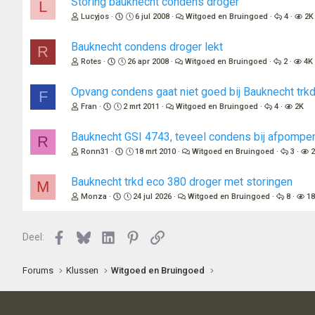
Storing bauknecht condens droger
L
Lucyjos
6 jul 2008
Witgoed en Bruingoed
4
2K
Bauknecht condens droger lekt
R
Rotes
26 apr 2008
Witgoed en Bruingoed
2
4K
Opvang condens gaat niet goed bij Bauknecht trk
F
Fran
2 mrt 2011
Witgoed en Bruingoed
4
2K
Bauknecht GSI 4743, teveel condens bij afpompen
R
Ronn31
18 mrt 2010
Witgoed en Bruingoed
3
Bauknecht trkd eco 380 droger met storingen
M
Monza
24 jul 2026
Witgoed en Bruingoed
8
1
Facebook
Bluesky
LinkedIn
Pinterest
Link
Deel:
Forums
Klussen
Witgoed en Bruingoed