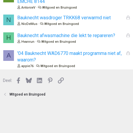
EMCHE 8144
s
AntonieV
Witgoed en Bruingoed
l
o
G
Bauknecht wasdroger TRKK68 verwarmd niet
N
t
e
NicDeMus
Witgoed en Bruingoed
e
s
n
l
G
Bauknecht afwasmachine die lekt te repareren?
H
o
e
Hvanrun
Witgoed en Bruingoed
t
s
e
l
G
'04 Bauknecht WAD6770 maakt programma niet af,
A
n
o
e
waarom?
t
s
appie76
Witgoed en Bruingoed
e
l
n
o
Facebook
Bluesky
LinkedIn
Pinterest
Link
Deel:
t
e
n
Witgoed en Bruingoed