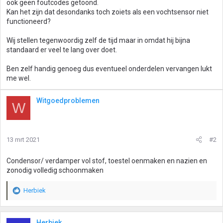
ook geen foutcodes getoond.
Kan het zijn dat desondanks toch zoiets als een vochtsensor niet
functioneerd?
Wij stellen tegenwoordig zelf de tijd maar in omdat hij bijna
standaard er veel te lang over doet.
Ben zelf handig genoeg dus eventueel onderdelen vervangen lukt
me wel.
Witgoedproblemen
W
13 mrt 2021
#2
Condensor/ verdamper vol stof, toestel oenmaken en nazien en
zonodig volledig schoonmaken
Herbiek
W
a
a
r
Herbiek