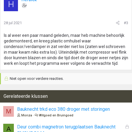
H
d
e
r
i
28 jul 2021
#3
n
g
Is al weer een paar maand geleden, maar heb machine behoorlijk
e
gedemonteerd, en kreeg plastic omhulsel waar
n
condensor/verdamper in zat verder niet los (zaten wel schroeven
:
in maar kwam niks extra los). Uiteindelijk met compressor wel flink
door kunnen blazen en sinds die tijd doet de droger weer netjes zijn
werk en loopt het programma weer volgens de verwachte tijd.
Niet open voor verdere reacties.
Gerelateerde klussen
Bauknecht trkd eco 380 droger met storingen
M
Monza
Witgoed en Bruingoed
G
Deur combi magnetron terugplaatsen Bauknecht
A
e