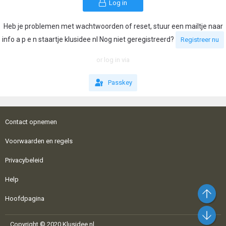
Log in
Heb je problemen met wachtwoorden of reset, stuur een mailtje naar
info a p e n staartje klusidee nl Nog niet geregistreerd?
Registreer nu
or log in via
Passkey
Contact opnemen
Voorwaarden en regels
Privacybeleid
Help
Bo
Hoofdpagina
On
Copyright © 2020 Klusidee.nl