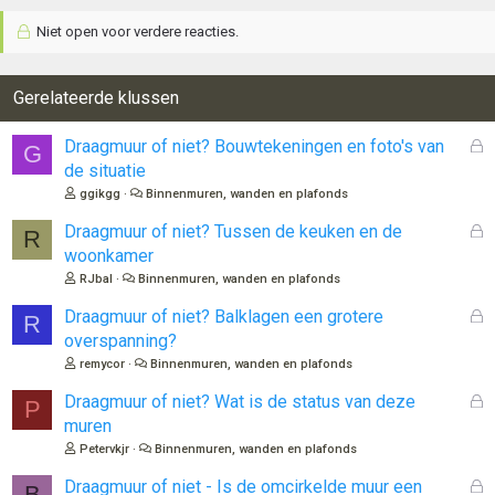
Niet open voor verdere reacties.
Gerelateerde klussen
G
Draagmuur of niet? Bouwtekeningen en foto's van
G
e
de situatie
s
ggikgg
Binnenmuren, wanden en plafonds
l
o
G
Draagmuur of niet? Tussen de keuken en de
R
t
e
woonkamer
e
s
RJbal
Binnenmuren, wanden en plafonds
n
l
o
G
Draagmuur of niet? Balklagen een grotere
R
t
e
overspanning?
e
s
remycor
Binnenmuren, wanden en plafonds
n
l
o
G
Draagmuur of niet? Wat is de status van deze
P
t
e
muren
e
s
Petervkjr
Binnenmuren, wanden en plafonds
n
l
o
G
Draagmuur of niet - Is de omcirkelde muur een
B