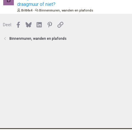
t
e
draagmuur of niet?
e
s
Britt4x4
Binnenmuren, wanden en plafonds
n
l
o
Facebook
Bluesky
LinkedIn
Pinterest
Link
Deel:
t
e
n
Binnenmuren, wanden en plafonds