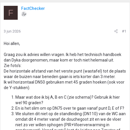
FactChecker
F
3 jun 2026
#1
Hoi allen,
Graag zou ik advies willen vragen. Ik heb het technisch handboek
dan Dyka doorgenomen, maar kom er toch niet helemaal uit.
Zie foto's:
De horizontale afstand van het verste punt (wastafel) tot de plaats
waar de buizen naar beneden gaan is iets korter dan 3 meter.
Ik wil horizontaal DN50 gebruiken met 45 graden hoeken (ook voor
de Y-stukken).
Maar wat doe ik bij A, B en C (zie schema)? Gebruik ik hier
wel 90 graden?
En is het slim om op DN75 over te gaan vanaf punt D, E of F?
We sluiten dit niet op de standleiding (DN110) van de WC aan
omdat dit 4 meter vanaf de douchegoot zit en we de vloer
niet zo ver willen ophogen (PIR+Vloerverwarming in