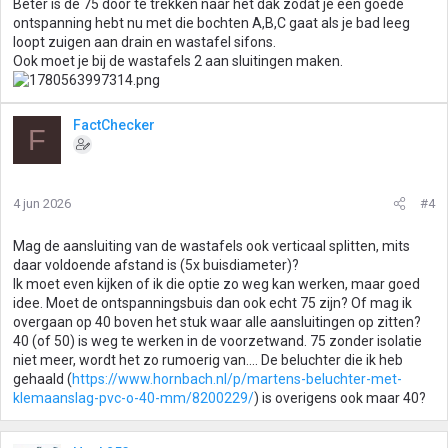
Beter is de 75 door te trekken naar het dak zodat je een goede
ontspanning hebt nu met die bochten A,B,C gaat als je bad leeg
loopt zuigen aan drain en wastafel sifons.
Ook moet je bij de wastafels 2 aan sluitingen maken.
FactChecker
F
4 jun 2026
#4
Mag de aansluiting van de wastafels ook verticaal splitten, mits
daar voldoende afstand is (5x buisdiameter)?
Ik moet even kijken of ik die optie zo weg kan werken, maar goed
idee. Moet de ontspanningsbuis dan ook echt 75 zijn? Of mag ik
overgaan op 40 boven het stuk waar alle aansluitingen op zitten?
40 (of 50) is weg te werken in de voorzetwand. 75 zonder isolatie
niet meer, wordt het zo rumoerig van.... De beluchter die ik heb
gehaald (
https://www.hornbach.nl/p/martens-beluchter-met-
klemaanslag-pvc-o-40-mm/8200229/
) is overigens ook maar 40?