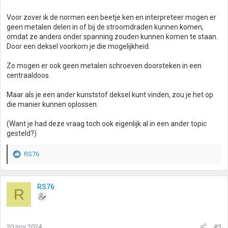
Voor zover ik de normen een beetje ken en interpreteer mogen er
geen metalen delen in of bij de stroomdraden kunnen komen,
omdat ze anders onder spanning zouden kunnen komen te staan.
Door een deksel voorkom je die mogelijkheid.
Zo mogen er ook geen metalen schroeven doorsteken in een
centraaldoos.
Maar als je een ander kunststof deksel kunt vinden, zou je het op
die manier kunnen oplossen.
(Want je had deze vraag toch ook eigenlijk al in een ander topic
gesteld?)
RS76
W
a
a
r
RS76
R
d
e
r
i
20 nov 2024
#3