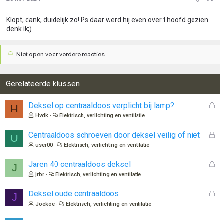
n
g
Klopt, dank, duidelijk zo! Ps daar werd hij even over t hoofd gezien
e
denk ik;)
n
:
Niet open voor verdere reacties.
Gerelateerde klussen
G
Deksel op centraaldoos verplicht bij lamp?
H
e
Hvdk
Elektrisch, verlichting en ventilatie
s
l
G
Centraaldoos schroeven door deksel veilig of niet
U
o
e
user00
Elektrisch, verlichting en ventilatie
t
s
e
l
G
Jaren 40 centraaldoos deksel
J
n
o
e
jrbr
Elektrisch, verlichting en ventilatie
t
s
e
l
G
Deksel oude centraaldoos
J
n
o
e
Joekoe
Elektrisch, verlichting en ventilatie
t
s
e