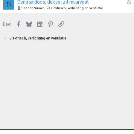
l
G
Centraaldoos, deksel zit muurvast
S
n
o
e
SanderPurmer
Elektrisch, verlichting en ventilatie
t
s
e
l
n
Facebook
Bluesky
LinkedIn
Pinterest
Link
o
Deel:
t
e
Elektrisch, verlichting en ventilatie
n