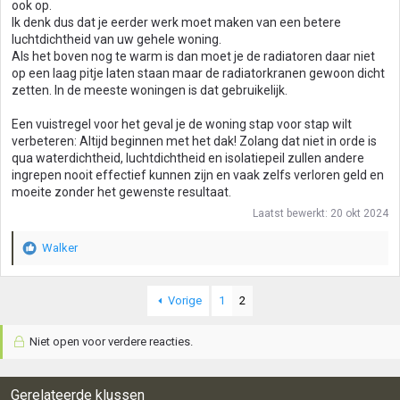
ook op.
Ik denk dus dat je eerder werk moet maken van een betere
luchtdichtheid van uw gehele woning.
Als het boven nog te warm is dan moet je de radiatoren daar niet
op een laag pitje laten staan maar de radiatorkranen gewoon dicht
zetten. In de meeste woningen is dat gebruikelijk.
Een vuistregel voor het geval je de woning stap voor stap wilt
verbeteren: Altijd beginnen met het dak! Zolang dat niet in orde is
qua waterdichtheid, luchtdichtheid en isolatiepeil zullen andere
ingrepen nooit effectief kunnen zijn en vaak zelfs verloren geld en
moeite zonder het gewenste resultaat.
Laatst bewerkt:
20 okt 2024
Walker
W
a
a
Vorige
1
2
r
d
e
Niet open voor verdere reacties.
r
i
n
Gerelateerde klussen
g