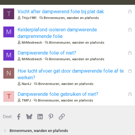
e
n
G
Vocht after dampwerend folie bij plat dak
T
:
e
Thijs1981
Binnenmuren, wanden en plafonds
s
l
G
Kelderplafond isoleren dampwerende
M
o
e
dampremmende folie
t
s
MrMestreech
Binnenmuren, wanden en plafonds
e
l
n
o
G
Dampwerende folie of niet?
M
t
e
MrMestreech
Binnenmuren, wanden en plafonds
e
s
n
l
G
Hoe lucht afvoer gat door dampwerende folie af te
N
o
e
werken?
t
s
NardJ
Binnenmuren, wanden en plafonds
e
l
n
o
G
Dampwerende folie gebruiken of niet?
T
t
e
TMPJ
Binnenmuren, wanden en plafonds
e
s
n
l
Facebook
Bluesky
LinkedIn
Pinterest
Link
o
Deel:
t
e
Binnenmuren, wanden en plafonds
n