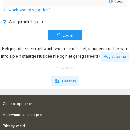
Toon
Je wachtwoord vergeten?
Aangemeld blijven
Log in
Heb je problemen met wachtwoorden of reset, stuur een mailtje naar
info a p e n staartje klusidee nl Nog niet geregistreerd?
Registreer nu
or log in via
Passkey
Contact opnemen
Voorwaarden en regels
Privacybeleid