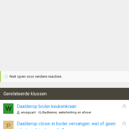
Niet open voor verdere reacties.
Gerelateerde klussen
G
Daalderop boiler keukenkraan
W
e
wiseguynl
Badkamer, waterleiding en afvoer
s
l
G
Daalderop close‑in boiler vervangen: wel of geen
P
o
e