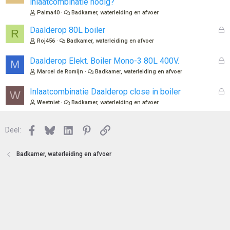
inlaatcombinatie nodig?
t
s
Palma40
Badkamer, waterleiding en afvoer
e
l
n
o
G
Daalderop 80L boiler
R
t
e
Roj456
Badkamer, waterleiding en afvoer
e
s
n
l
G
Daalderop Elekt. Boiler Mono-3 80L 400V.
M
o
e
Marcel de Romijn
Badkamer, waterleiding en afvoer
t
s
e
l
G
Inlaatcombinatie Daalderop close in boiler
W
n
o
e
Weetniet
Badkamer, waterleiding en afvoer
t
s
e
l
n
Facebook
Bluesky
LinkedIn
Pinterest
Link
o
Deel:
t
e
Badkamer, waterleiding en afvoer
n