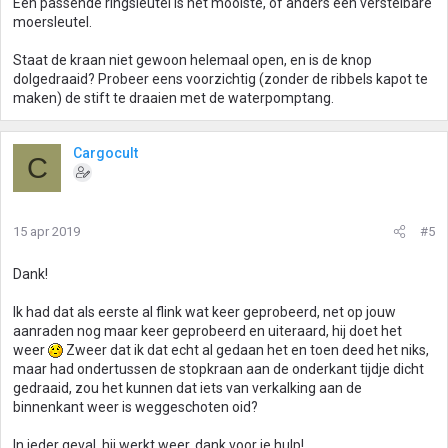
Een passende ringsleutel is het mooiste, of anders een verstelbare
moersleutel.
Staat de kraan niet gewoon helemaal open, en is de knop
dolgedraaid? Probeer eens voorzichtig (zonder de ribbels kapot te
maken) de stift te draaien met de waterpomptang.
Cargocult
C
15 apr 2019
#5
Dank!
Ik had dat als eerste al flink wat keer geprobeerd, net op jouw
aanraden nog maar keer geprobeerd en uiteraard, hij doet het
weer
Zweer dat ik dat echt al gedaan het en toen deed het niks,
maar had ondertussen de stopkraan aan de onderkant tijdje dicht
gedraaid, zou het kunnen dat iets van verkalking aan de
binnenkant weer is weggeschoten oid?
In ieder geval, hij werkt weer, dank voor je hulp!