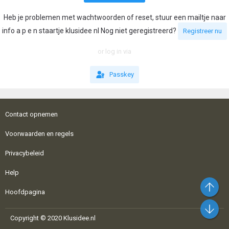
Heb je problemen met wachtwoorden of reset, stuur een mailtje naar
info a p e n staartje klusidee nl Nog niet geregistreerd?
Registreer nu
or log in via
Passkey
Contact opnemen
Voorwaarden en regels
Privacybeleid
Help
Bo
Hoofdpagina
On
Copyright © 2020 Klusidee.nl