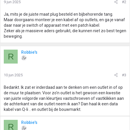
9 jun 2025
#2
Ja, mits je de juiste maat plug besteld en bijbehorende tang.
Maar doorgaans monteer je een kabel af op outlets, en ga je vanaf
daar naar je switch of apparaat met een patch kabel.
Zeker als je massieve aders gebruikt, die kunnen niet zo best tegen
beweging.
Robbie's
R
10 jun 2025
#3
Bedankt. Ik zat er inderdaad aan te denken om een outlet in of op
de muur te plaatsen. Voor zo'n outlet is het gewoon een kwestie
van juiste volgorde van kleurtjes vastschroeven of vastklikken aan
de achterkant van die outlet neem ik aan? Dan haal ik een data
kabel van Q-li .. en outlet bij de bouwmarkt.
Robbie's
R