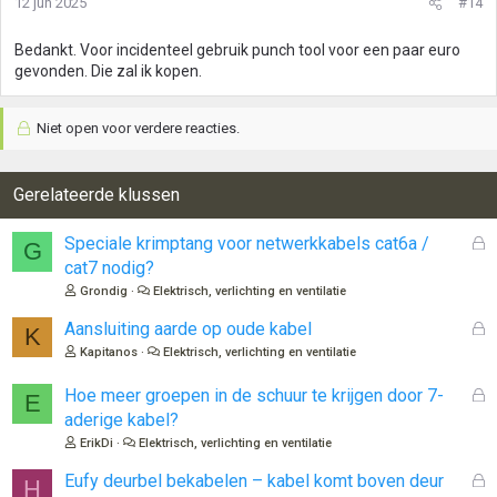
12 jun 2025
#14
Bedankt. Voor incidenteel gebruik punch tool voor een paar euro
gevonden. Die zal ik kopen.
Niet open voor verdere reacties.
Gerelateerde klussen
G
Speciale krimptang voor netwerkkabels cat6a /
G
e
cat7 nodig?
s
Grondig
Elektrisch, verlichting en ventilatie
l
o
G
Aansluiting aarde op oude kabel
K
t
e
Kapitanos
Elektrisch, verlichting en ventilatie
e
s
n
l
G
Hoe meer groepen in de schuur te krijgen door 7-
E
o
e
aderige kabel?
t
s
ErikDi
Elektrisch, verlichting en ventilatie
e
l
n
o
G
Eufy deurbel bekabelen – kabel komt boven deur
H