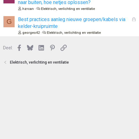
t
e
naar buiten, hoe netjes oplossen?
e
s
hzrcan
Elektrisch, verlichting en ventilatie
n
l
o
G
Best practices aanleg nieuwe groepen/kabels via
G
t
e
kelder-kruipruimte
e
s
georgeo42
Elektrisch, verlichting en ventilatie
n
l
o
Facebook
Bluesky
LinkedIn
Pinterest
Link
Deel:
t
e
n
Elektrisch, verlichting en ventilatie